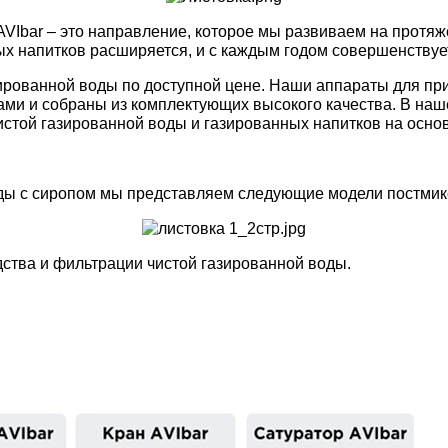
SINGFLO
VIbar – это направление, которое мы развиваем на протяж
лерные насосы
х напитков расширяется, и с каждым годом совершенствуе
Импеллерные насосы
ые насосы
ированной воды по доступной цене. Наши аппараты для пр
Мембранные электрические н
ми и собраны из комплектующих высокого качества. В на
нные электрические насосы
стой газированной воды и газированных напитков на основ
Насосы с магнитной муфтой
овые насосы
Погружные насосы
вые насосы
оды с сиропом мы представляем следующие модели постми
Шестеренчатые насосы
ренчатые насосы
Аксессуары и запасные части
ства и фильтрации чистой газированной воды.
уары и запасные части
SEAFLO
ON
Мембранные электрические н
роторные насосы
Погружные насосы
ые насосы
Шестеренчатые насосы
ренчатые насосы
Аксессуары и запасные части