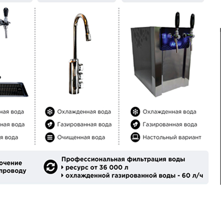
 с магнитной муфтой
уары и запасные части
ные насосы
уары и запасные части