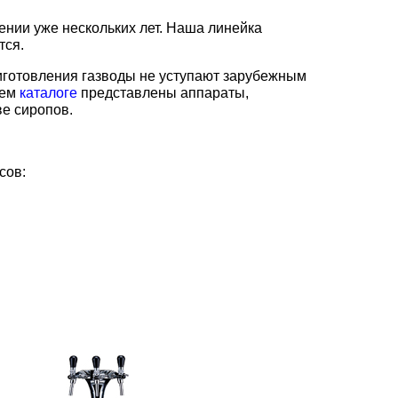
ении уже нескольких лет. Наша линейка
тся.
иготовления газводы не уступают зарубежным
асосы
шем
каталоге
представлены аппараты,
е сиропов.
ксов:
асосы