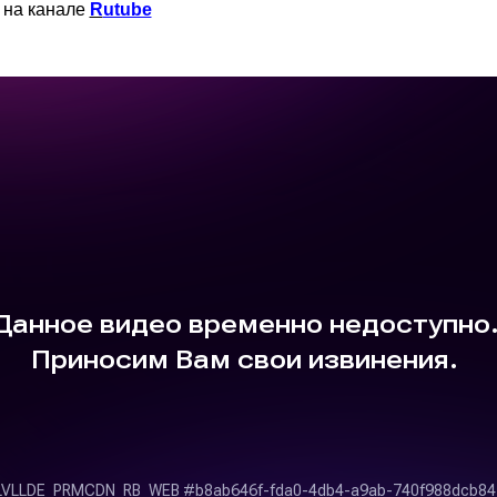
 на канале
R
utube