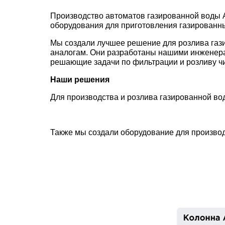
Производство автоматов газированной воды A
Импел
Морские товары
оборудования для приготовления газированны
Роторн
Мы создали лучшее решение для розлива газ
аналогам. Они разработаны нашими инженера
Промышленная
Мембра
решающие задачи по фильтрации и розливу чи
автоматика
Кулачк
Наши решения
Фильтры для воды
Вихре
Для производства и розлива газированной в
Шесте
Также мы создали оборудование для производ
Аксесс
PROC
Микро-
Роторн
Шесте