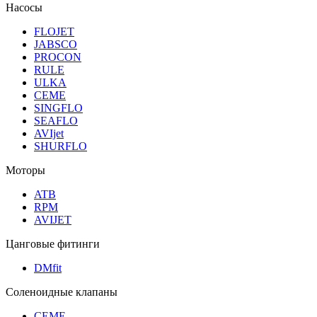
Насосы
FLOJET
JABSCO
PROCON
RULE
ULKA
CEME
SINGFLO
SEAFLO
AVIjet
SHURFLO
Моторы
ATB
RPM
AVIJET
Цанговые фитинги
DMfit
Соленоидные клапаны
CEME