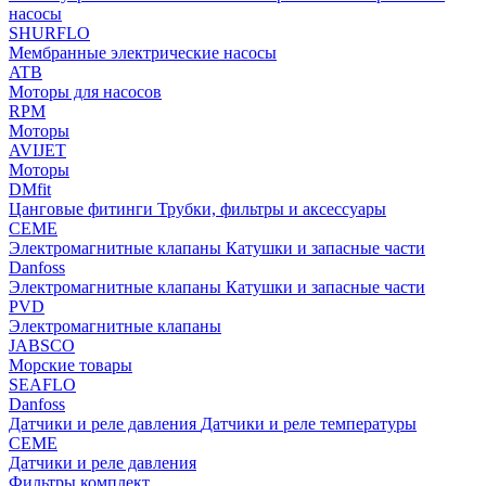
насосы
SHURFLO
Мембранные электрические насосы
ATB
Моторы для насосов
RPM
Моторы
AVIJET
Моторы
DMfit
Цанговые фитинги
Трубки, фильтры и аксессуары
CEME
Электромагнитные клапаны
Катушки и запасные части
Danfoss
Электромагнитные клапаны
Катушки и запасные части
PVD
Электромагнитные клапаны
JABSCO
Морские товары
SEAFLO
Danfoss
Датчики и реле давления
Датчики и реле температуры
CEME
Датчики и реле давления
Фильтры комплект