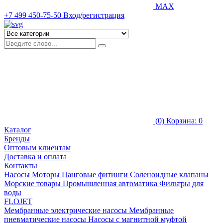
MAX
+7 499 450-75-50
Вход/регистрация
(0)
Корзина: 0
Каталог
Бренды
Оптовым клиентам
Доставка и оплата
Контакты
Насосы
Моторы
Цанговые фитинги
Соленоидные клапаны
Морские товары
Промышленная автоматика
Фильтры для
воды
FLOJET
Мембранные электрические насосы
Мембранные
пневматические насосы
Насосы с магнитной муфтой