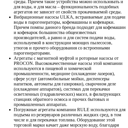
среды. Причем такие устройства можно использовать и
для воды, и для масла – функциональность подобных
агрегатов не зависит от свойств прокачиваемой среды.
Вибрационные насосы ULKA, встраиваемые для подачи
воды в парогенераторы, кофемашины и кофеварки.
Причем помпы данного бренда подходят для кофемашин
и кофеварок большинства общеизвестных
производителей, а равно и для систем подачи воды,
используемой в конструкции моющих пылесосов,
утюгов и прочего оборудования со встроенными
парогенераторами.
Агрегаты с магнитной муфтой и роторные насосы от
PROCON. Высококачественные насосы этой компании
используются в пищевой и химической
промышленности, медицине (охлаждение лазеров),
сфере услуг (автомобильные мойки, диспенсеры
напитков, автоматы для газировки), сварочном деле
(охлаждение аппаратов), системах для перекачки
осветленных (гидравлических) масел, в фильтрующих
станциях обратного осмоса и прочих бытовых и
промышленных аппаратах.
Погружные агрегаты компании RULE используются для
подъема из резервуаров различных жидких сред, в том
числе и для перекачки топлива. Оборудование этой
торговой марки качает даже морскую воду, благодаря