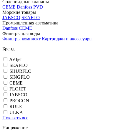
Соленоидные клапаны
CEME
Danfoss
PVD
Морские товары
JABSCO
SEAFLO
Промышленная автоматика
Danfoss
CEME
Фильтры для воды
Фильтры комплект
Картриджи и аксессуары
Бренд
AVIjet
SEAFLO
SHURFLO
SINGFLO
CEME
FLOJET
JABSCO
PROCON
RULE
ULKA
Показать все
Напряжение