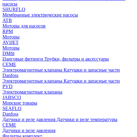
насосы
SHURFLO
Мембранные электрические насосы
ATB
Моторы для насосов
RPM
Моторы
AVIJET
Моторы
DMfit
Цанговые фитинги
Трубки, фильтры и аксессуары
CEME
Электромагнитные клапаны
Катушки и запасные части
Danfoss
Электромагнитные клапаны
Катушки и запасные части
PVD
Электромагнитные клапаны
JABSCO
Морские товары
SEAFLO
Danfoss
Датчики и реле давления
Датчики и реле температуры
CEME
Датчики и реле давления
Фильтры комплект