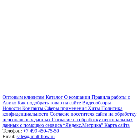
Оптовым клиентам
Каталог
О компании
Правила работы с
Авико
Как подобрать товар на сайте
Видеообзоры
Новости
Контакты
Сферы применения
Хиты
Политика
конфиденциальности
Согласие посетителя сайта на обработку
персональных данных
Согласие на обработку персональных
данных с помощью сервиса “Яндекс.Метрика”
Карта сайта
Телефон:
+7 499 450-75-50
Email:
sales@multiflow.ru