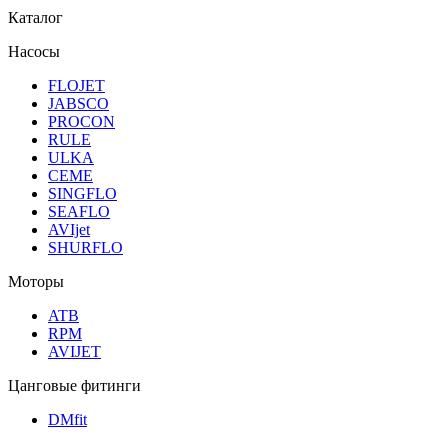
Каталог
Насосы
FLOJET
JABSCO
PROCON
RULE
ULKA
CEME
SINGFLO
SEAFLO
AVIjet
SHURFLO
Моторы
ATB
RPM
AVIJET
Цанговые фитинги
DMfit