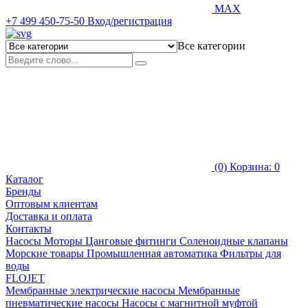
MAX
+7 499 450-75-50
Вход/регистрация
Все категории
(0)
Корзина: 0
Каталог
Бренды
Оптовым клиентам
Доставка и оплата
Контакты
Насосы
Моторы
Цанговые фитинги
Соленоидные клапаны
Морские товары
Промышленная автоматика
Фильтры для
воды
FLOJET
Мембранные электрические насосы
Мембранные
пневматические насосы
Насосы с магнитной муфтой