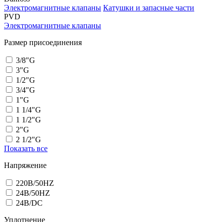
Электромагнитные клапаны
Катушки и запасные части
PVD
Электромагнитные клапаны
Размер присоединения
3/8"G
3"G
1/2"G
3/4"G
1"G
1 1/4"G
1 1/2"G
2"G
2 1/2"G
Показать все
Напряжение
220В/50HZ
24В/50HZ
24В/DC
Уплотнение