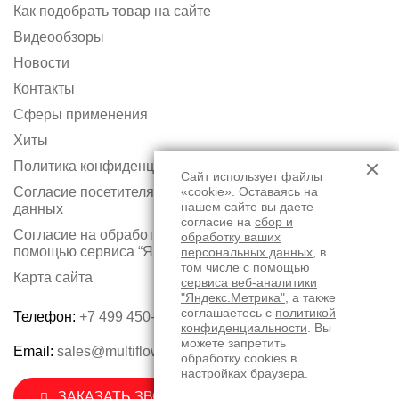
Как подобрать товар на сайте
Видеообзоры
Новости
Контакты
Сферы применения
Хиты
Политика конфиденциальности
Сайт использует файлы
Согласие посетителя сайта на обработку персональных
«cookie». Оставаясь на
нашем сайте вы даете
данных
согласие на
сбор и
Согласие на обработку персональных данных с
обработку ваших
помощью сервиса “Яндекс.Метрика”
персональных данных
, в
том числе с помощью
Карта сайта
сервиса веб-аналитики
"Яндекс.Метрика"
, а также
соглашаетесь с
политикой
Телефон:
+7 499 450-75-50
конфиденциальности
. Вы
можете запретить
Email:
sales@multiflow.ru
обработку cookies в
настройках браузера.
ЗАКАЗАТЬ ЗВОНОК