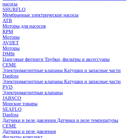
насосы
SHURFLO
Мембранные электрические насосы
ATB
Моторы для насосов
RPM
Моторы
AVIJET
Моторы
DMfit
Цанговые фитинги
Трубки, фильтры и аксессуары
CEME
Электромагнитные клапаны
Катушки и запасные части
Danfoss
Электромагнитные клапаны
Катушки и запасные части
PVD
Электромагнитные клапаны
JABSCO
Морские товары
SEAFLO
Danfoss
Датчики и реле давления
Датчики и реле температуры
CEME
Датчики и реле давления
Фильтры комплект