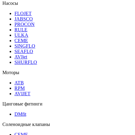
Насосы
FLOJET
JABSCO
PROCON
RULE
ULKA
CEME
SINGFLO
SEAFLO
AVIjet
SHURFLO
Моторы
ATB
RPM
AVIJET
Цанговые фитинги
DMfit
Соленоидные клапаны
CEME