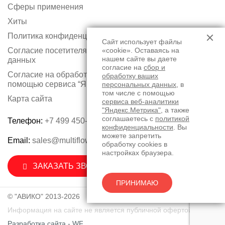
Сферы применения
Хиты
Политика конфиденциальности
Сайт использует файлы
Согласие посетителя сайта на обработку персональных
«cookie». Оставаясь на
нашем сайте вы даете
данных
согласие на
сбор и
Согласие на обработку персональных данных с
обработку ваших
помощью сервиса “Яндекс.Метрика”
персональных данных
, в
том числе с помощью
Карта сайта
сервиса веб-аналитики
"Яндекс.Метрика"
, а также
соглашаетесь с
политикой
Телефон:
+7 499 450-75-50
конфиденциальности
. Вы
можете запретить
Email:
sales@multiflow.ru
обработку cookies в
настройках браузера.
ЗАКАЗАТЬ ЗВОНОК
ПРИНИМАЮ
© "АВИКО" 2013-2026
Информация на сайте не является публичной офертой.
Разработка сайта - WF