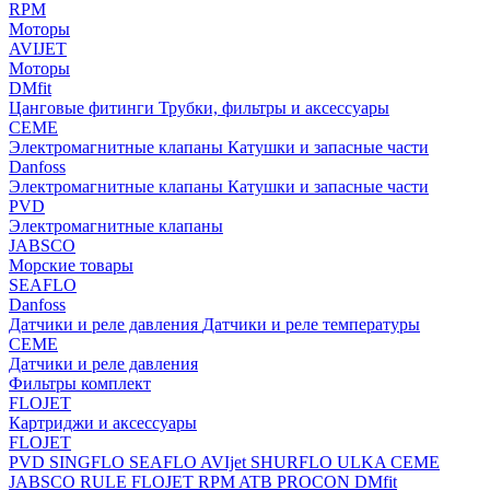
RPM
Моторы
AVIJET
Моторы
DMfit
Цанговые фитинги
Трубки, фильтры и аксессуары
CEME
Электромагнитные клапаны
Катушки и запасные части
Danfoss
Электромагнитные клапаны
Катушки и запасные части
PVD
Электромагнитные клапаны
JABSCO
Морские товары
SEAFLO
Danfoss
Датчики и реле давления
Датчики и реле температуры
CEME
Датчики и реле давления
Фильтры комплект
FLOJET
Картриджи и аксессуары
FLOJET
PVD
SINGFLO
SEAFLO
AVIjet
SHURFLO
ULKA
CEME
JABSCO
RULE
FLOJET
RPM
ATB
PROCON
DMfit