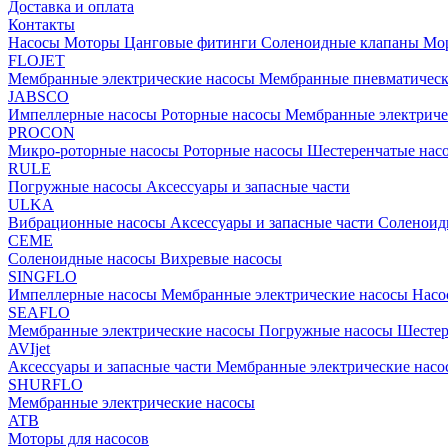
Доставка и оплата
Контакты
Насосы
Моторы
Цанговые фитинги
Соленоидные клапаны
Мор
FLOJET
Мембранные электрические насосы
Мембранные пневматичес
JABSCO
Импеллерные насосы
Роторные насосы
Мембранные электриче
PROCON
Микро-роторные насосы
Роторные насосы
Шестеренчатые нас
RULE
Погружные насосы
Аксессуары и запасные части
ULKA
Вибрационные насосы
Аксессуары и запасные части
Соленоид
CEME
Соленоидные насосы
Вихревые насосы
SINGFLO
Импеллерные насосы
Мембранные электрические насосы
Насо
SEAFLO
Мембранные электрические насосы
Погружные насосы
Шестер
AVIjet
Аксессуары и запасные части
Мембранные электрические насо
SHURFLO
Мембранные электрические насосы
ATB
Моторы для насосов