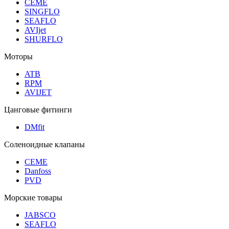
CEME
SINGFLO
SEAFLO
AVIjet
SHURFLO
Моторы
ATB
RPM
AVIJET
Цанговые фитинги
DMfit
Соленоидные клапаны
CEME
Danfoss
PVD
Морские товары
JABSCO
SEAFLO