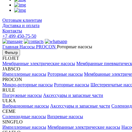
Оптовым клиентам
Доставка и оплата
Контакты
+7 499 450-75-50
Главная
Насосы
PROCON
Роторные насосы
Фильтр
FLOJET
Мембранные электрические насосы
Мембранные пневматическ
JABSCO
Импеллерные насосы
Роторные насосы
Мембранные электриче
PROCON
Микро-роторные насосы
Роторные насосы
Шестеренчатые нас
RULE
Погружные насосы
Аксессуары и запасные части
ULKA
Вибрационные насосы
Аксессуары и запасные части
Соленоид
CEME
Соленоидные насосы
Вихревые насосы
SINGFLO
Импеллерные насосы
Мембранные электрические насосы
Насо