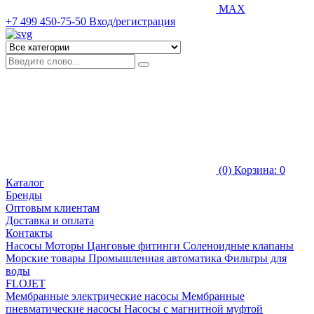
MAX
+7 499 450-75-50
Вход/регистрация
(0)
Корзина: 0
Каталог
Бренды
Оптовым клиентам
Доставка и оплата
Контакты
Насосы
Моторы
Цанговые фитинги
Соленоидные клапаны
Морские товары
Промышленная автоматика
Фильтры для
воды
FLOJET
Мембранные электрические насосы
Мембранные
пневматические насосы
Насосы с магнитной муфтой