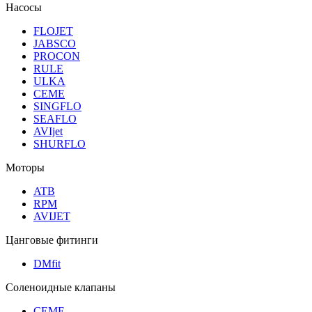
Насосы
FLOJET
JABSCO
PROCON
RULE
ULKA
CEME
SINGFLO
SEAFLO
AVIjet
SHURFLO
Моторы
ATB
RPM
AVIJET
Цанговые фитинги
DMfit
Соленоидные клапаны
CEME