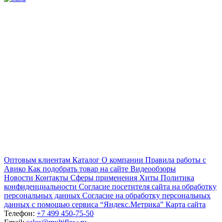
Оптовым клиентам
Каталог
О компании
Правила работы с
Авико
Как подобрать товар на сайте
Видеообзоры
Новости
Контакты
Сферы применения
Хиты
Политика
конфиденциальности
Согласие посетителя сайта на обработку
персональных данных
Согласие на обработку персональных
данных с помощью сервиса “Яндекс.Метрика”
Карта сайта
Телефон:
+7 499 450-75-50