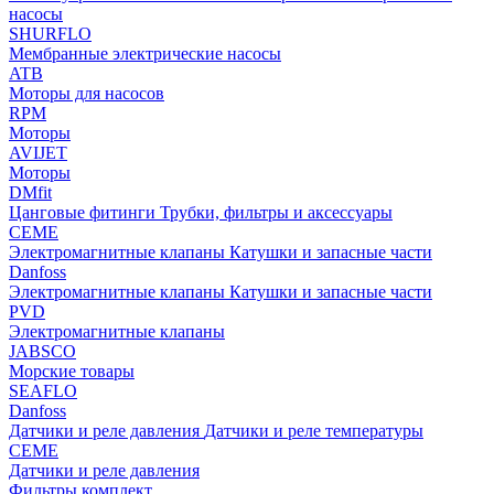
насосы
SHURFLO
Мембранные электрические насосы
ATB
Моторы для насосов
RPM
Моторы
AVIJET
Моторы
DMfit
Цанговые фитинги
Трубки, фильтры и аксессуары
CEME
Электромагнитные клапаны
Катушки и запасные части
Danfoss
Электромагнитные клапаны
Катушки и запасные части
PVD
Электромагнитные клапаны
JABSCO
Морские товары
SEAFLO
Danfoss
Датчики и реле давления
Датчики и реле температуры
CEME
Датчики и реле давления
Фильтры комплект