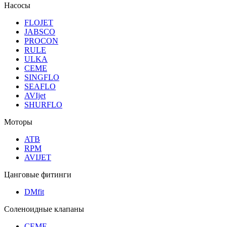
Насосы
FLOJET
JABSCO
PROCON
RULE
ULKA
CEME
SINGFLO
SEAFLO
AVIjet
SHURFLO
Моторы
ATB
RPM
AVIJET
Цанговые фитинги
DMfit
Соленоидные клапаны
CEME