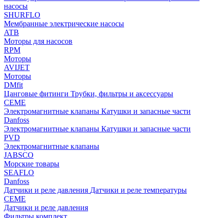
насосы
SHURFLO
Мембранные электрические насосы
ATB
Моторы для насосов
RPM
Моторы
AVIJET
Моторы
DMfit
Цанговые фитинги
Трубки, фильтры и аксессуары
CEME
Электромагнитные клапаны
Катушки и запасные части
Danfoss
Электромагнитные клапаны
Катушки и запасные части
PVD
Электромагнитные клапаны
JABSCO
Морские товары
SEAFLO
Danfoss
Датчики и реле давления
Датчики и реле температуры
CEME
Датчики и реле давления
Фильтры комплект