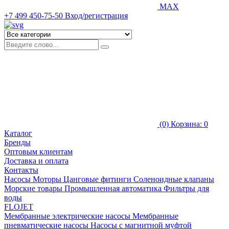
MAX
+7 499 450-75-50
Вход/регистрация
(0)
Корзина: 0
Каталог
Бренды
Оптовым клиентам
Доставка и оплата
Контакты
Насосы
Моторы
Цанговые фитинги
Соленоидные клапаны
Морские товары
Промышленная автоматика
Фильтры для
воды
FLOJET
Мембранные электрические насосы
Мембранные
пневматические насосы
Насосы с магнитной муфтой