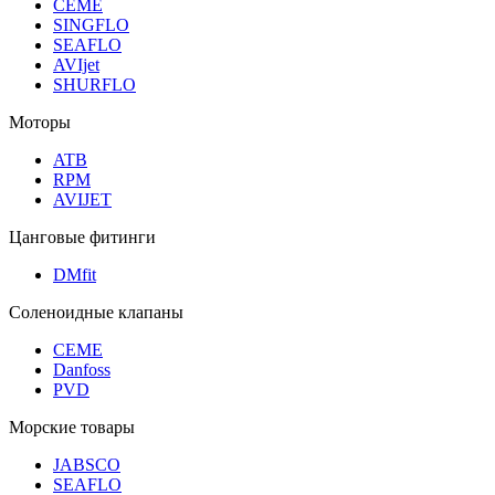
CEME
SINGFLO
SEAFLO
AVIjet
SHURFLO
Моторы
ATB
RPM
AVIJET
Цанговые фитинги
DMfit
Соленоидные клапаны
CEME
Danfoss
PVD
Морские товары
JABSCO
SEAFLO