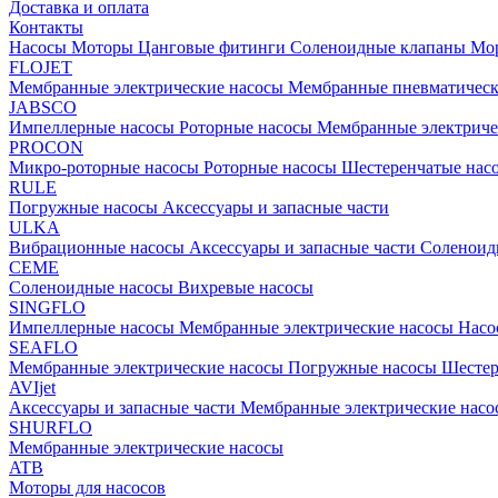
Доставка и оплата
Контакты
Насосы
Моторы
Цанговые фитинги
Соленоидные клапаны
Мор
FLOJET
Мембранные электрические насосы
Мембранные пневматичес
JABSCO
Импеллерные насосы
Роторные насосы
Мембранные электриче
PROCON
Микро-роторные насосы
Роторные насосы
Шестеренчатые нас
RULE
Погружные насосы
Аксессуары и запасные части
ULKA
Вибрационные насосы
Аксессуары и запасные части
Соленоид
CEME
Соленоидные насосы
Вихревые насосы
SINGFLO
Импеллерные насосы
Мембранные электрические насосы
Насо
SEAFLO
Мембранные электрические насосы
Погружные насосы
Шестер
AVIjet
Аксессуары и запасные части
Мембранные электрические насо
SHURFLO
Мембранные электрические насосы
ATB
Моторы для насосов