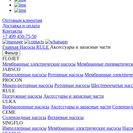
Оптовым клиентам
Доставка и оплата
Контакты
+7 499 450-75-50
Главная
Насосы
RULE
Аксессуары и запасные части
Фильтр
FLOJET
Мембранные электрические насосы
Мембранные пневматическ
JABSCO
Импеллерные насосы
Роторные насосы
Мембранные электриче
PROCON
Микро-роторные насосы
Роторные насосы
Шестеренчатые нас
RULE
Погружные насосы
Аксессуары и запасные части
ULKA
Вибрационные насосы
Аксессуары и запасные части
Соленоид
CEME
Соленоидные насосы
Вихревые насосы
SINGFLO
Импеллерные насосы
Мембранные электрические насосы
Насо