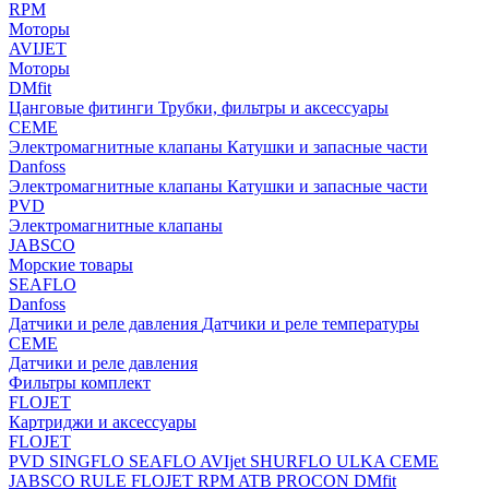
RPM
Моторы
AVIJET
Моторы
DMfit
Цанговые фитинги
Трубки, фильтры и аксессуары
CEME
Электромагнитные клапаны
Катушки и запасные части
Danfoss
Электромагнитные клапаны
Катушки и запасные части
PVD
Электромагнитные клапаны
JABSCO
Морские товары
SEAFLO
Danfoss
Датчики и реле давления
Датчики и реле температуры
CEME
Датчики и реле давления
Фильтры комплект
FLOJET
Картриджи и аксессуары
FLOJET
PVD
SINGFLO
SEAFLO
AVIjet
SHURFLO
ULKA
CEME
JABSCO
RULE
FLOJET
RPM
ATB
PROCON
DMfit