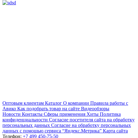
Оптовым клиентам
Каталог
О компании
Правила работы с
Авико
Как подобрать товар на сайте
Видеообзоры
Новости
Контакты
Сферы применения
Хиты
Политика
конфиденциальности
Согласие посетителя сайта на обработку
персональных данных
Согласие на обработку персональных
данных с помощью сервиса “Яндекс.Метрика”
Карта сайта
Телефон:
+7 499 450-75-50