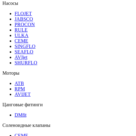
Насосы
FLOJET
JABSCO
PROCON
RULE
ULKA
CEME
SINGFLO
SEAFLO
AVIjet
SHURFLO
Моторы
ATB
RPM
AVIJET
Цанговые фитинги
DMfit
Соленоидные клапаны
CEME