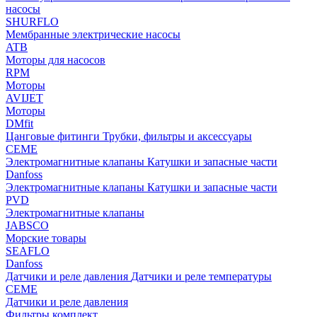
насосы
SHURFLO
Мембранные электрические насосы
ATB
Моторы для насосов
RPM
Моторы
AVIJET
Моторы
DMfit
Цанговые фитинги
Трубки, фильтры и аксессуары
CEME
Электромагнитные клапаны
Катушки и запасные части
Danfoss
Электромагнитные клапаны
Катушки и запасные части
PVD
Электромагнитные клапаны
JABSCO
Морские товары
SEAFLO
Danfoss
Датчики и реле давления
Датчики и реле температуры
CEME
Датчики и реле давления
Фильтры комплект