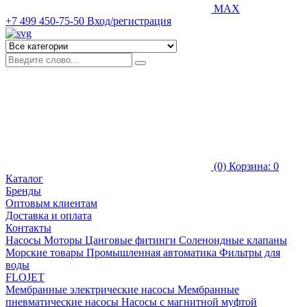
MAX
+7 499 450-75-50
Вход/регистрация
(0)
Корзина: 0
Каталог
Бренды
Оптовым клиентам
Доставка и оплата
Контакты
Насосы
Моторы
Цанговые фитинги
Соленоидные клапаны
Морские товары
Промышленная автоматика
Фильтры для
воды
FLOJET
Мембранные электрические насосы
Мембранные
пневматические насосы
Насосы с магнитной муфтой