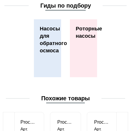
Гиды по подбору
Насосы
Роторные
для
насосы
обратного
осмоса
Похожие товары
Procon 1 серия на хомуте
Procon 1 серия на фланцах
Procon 1 серия спецверсия
Арт.
Арт.
Арт.