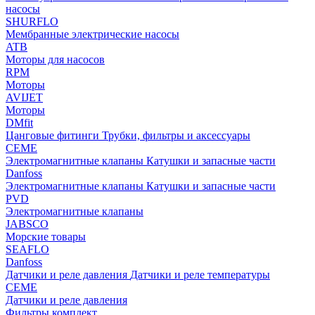
насосы
SHURFLO
Мембранные электрические насосы
ATB
Моторы для насосов
RPM
Моторы
AVIJET
Моторы
DMfit
Цанговые фитинги
Трубки, фильтры и аксессуары
CEME
Электромагнитные клапаны
Катушки и запасные части
Danfoss
Электромагнитные клапаны
Катушки и запасные части
PVD
Электромагнитные клапаны
JABSCO
Морские товары
SEAFLO
Danfoss
Датчики и реле давления
Датчики и реле температуры
CEME
Датчики и реле давления
Фильтры комплект