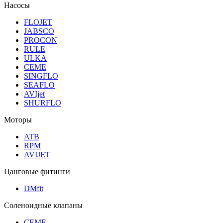
Насосы
FLOJET
JABSCO
PROCON
RULE
ULKA
CEME
SINGFLO
SEAFLO
AVIjet
SHURFLO
Моторы
ATB
RPM
AVIJET
Цанговые фитинги
DMfit
Соленоидные клапаны
CEME