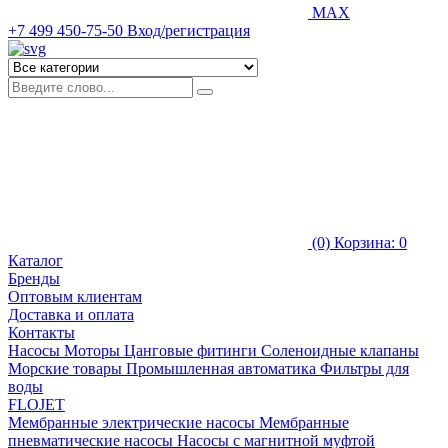
MAX
+7 499 450-75-50
Вход/регистрация
(0)
Корзина: 0
Каталог
Бренды
Оптовым клиентам
Доставка и оплата
Контакты
Насосы
Моторы
Цанговые фитинги
Соленоидные клапаны
Морские товары
Промышленная автоматика
Фильтры для
воды
FLOJET
Мембранные электрические насосы
Мембранные
пневматические насосы
Насосы с магнитной муфтой