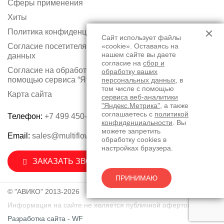
Сферы применения
Хиты
Политика конфиденциальности
Сайт использует файлы
«cookie». Оставаясь на
Согласие посетителя сайта на обработку персональных
нашем сайте вы даете
данных
согласие на
сбор и
Согласие на обработку персональных данных с
обработку ваших
помощью сервиса “Яндекс.Метрика”
персональных данных
, в
том числе с помощью
Карта сайта
сервиса веб-аналитики
"Яндекс.Метрика"
, а также
соглашаетесь с
политикой
Телефон:
+7 499 450-75-50
конфиденциальности
. Вы
можете запретить
Email:
sales@multiflow.ru
обработку cookies в
настройках браузера.
ЗАКАЗАТЬ ЗВОНОК
ПРИНИМАЮ
© "АВИКО" 2013-2026
Информация на сайте не является публичной офертой.
Разработка сайта - WF