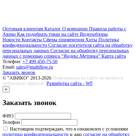
Оптовым клиентам
Каталог
О компании
Правила работы с
Авико
Как подобрать товар на сайте
Видеообзоры
Новости
Контакты
Сферы применения
Хиты
Политика
конфиденциальности
Согласие посетителя сайта на обработку
персональных данных
Согласие на обработку персональных
данных с помощью сервиса “Яндекс.Метрика”
Карта сайта
Телефон:
+7 499 450-75-50
Email:
sales@multiflow.ru
Заказать звонок
© "АВИКО" 2013-2026
Информация на сайте не является
публичной офертой.
Разработка сайта - WF
×
Заказать звонок
ФИО
Телефон
Настоящим подтверждаю, что я ознакомлен с условиями
политики конфиденциальности
и даю
согласие на обработку