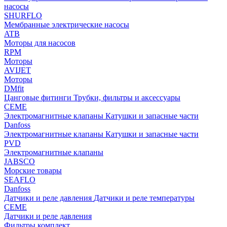
насосы
SHURFLO
Мембранные электрические насосы
ATB
Моторы для насосов
RPM
Моторы
AVIJET
Моторы
DMfit
Цанговые фитинги
Трубки, фильтры и аксессуары
CEME
Электромагнитные клапаны
Катушки и запасные части
Danfoss
Электромагнитные клапаны
Катушки и запасные части
PVD
Электромагнитные клапаны
JABSCO
Морские товары
SEAFLO
Danfoss
Датчики и реле давления
Датчики и реле температуры
CEME
Датчики и реле давления
Фильтры комплект