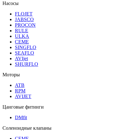
Насосы
FLOJET
JABSCO
PROCON
RULE
ULKA
CEME
SINGFLO
SEAFLO
AVIjet
SHURFLO
Моторы
ATB
RPM
AVIJET
Цанговые фитинги
DMfit
Соленоидные клапаны
CEME