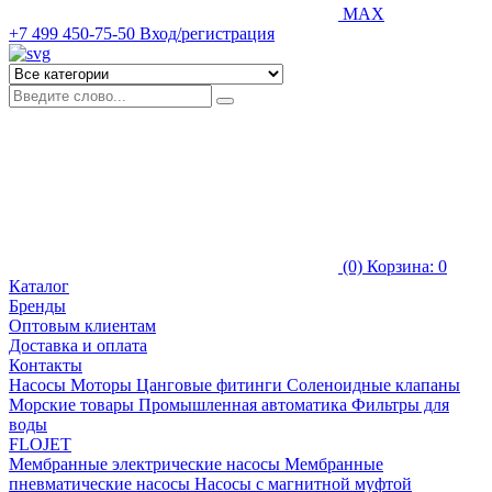
MAX
+7 499 450-75-50
Вход/регистрация
(0)
Корзина: 0
Каталог
Бренды
Оптовым клиентам
Доставка и оплата
Контакты
Насосы
Моторы
Цанговые фитинги
Соленоидные клапаны
Морские товары
Промышленная автоматика
Фильтры для
воды
FLOJET
Мембранные электрические насосы
Мембранные
пневматические насосы
Насосы с магнитной муфтой