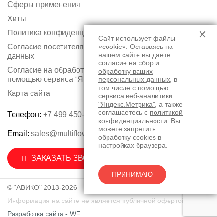
Сферы применения
Хиты
Политика конфиденциальности
Сайт использует файлы
«cookie». Оставаясь на
Согласие посетителя сайта на обработку персональных
нашем сайте вы даете
данных
согласие на
сбор и
Согласие на обработку персональных данных с
обработку ваших
помощью сервиса “Яндекс.Метрика”
персональных данных
, в
том числе с помощью
Карта сайта
сервиса веб-аналитики
"Яндекс.Метрика"
, а также
соглашаетесь с
политикой
Телефон:
+7 499 450-75-50
конфиденциальности
. Вы
можете запретить
Email:
sales@multiflow.ru
обработку cookies в
настройках браузера.
ЗАКАЗАТЬ ЗВОНОК
ПРИНИМАЮ
© "АВИКО" 2013-2026
Информация на сайте не является публичной офертой.
Разработка сайта - WF