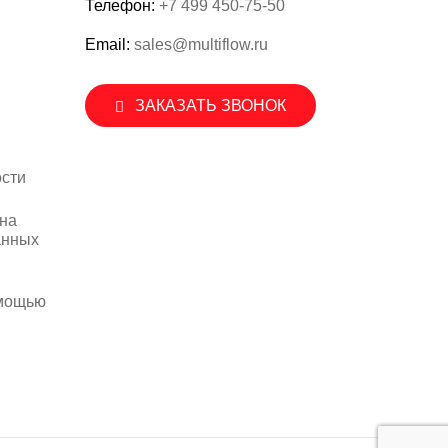
Телефон:
+7 499 450-75-50
Email:
sales@multiflow.ru
ЗАКАЗАТЬ ЗВОНОК
сти
 на
анных
омощью