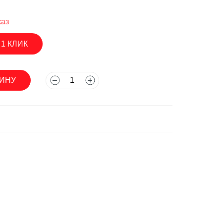
каз
 1 КЛИК
асосы
ЗИНУ
асосы