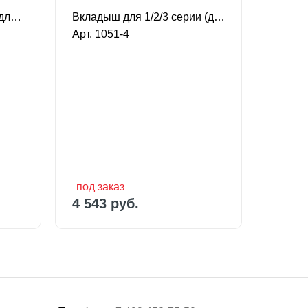
Вкладыш для 4/5 серии (для насосов 240 гал.)
Вкладыш для 1/2/3 серии (для насосов 100 гал.)
Перепу
Арт. 1051-4
Арт. 
под заказ
В 
7 158
4 543 руб.
под заказ
В 
4 543 руб.
7 158