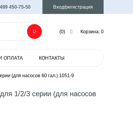
 499 450-75-50
Вход/регистрация
(0)
Корзина: 0
И ОПЛАТА
КОНТАКТЫ
AVIJET
Аксессуары и запасные части
ерии (для насосов 60 гал.) 1051-9
Мембранные электрические насосы
ля 1/2/3 серии (для насосов
SHURFLO
Мембранные электрические насосы
.