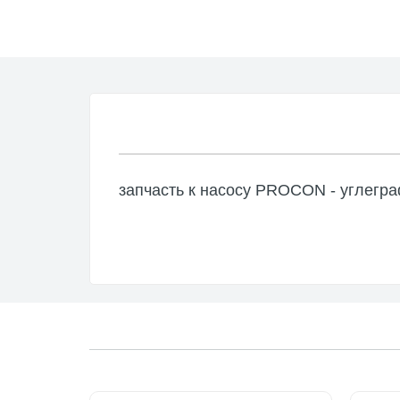
Насосы
Аксесс
RULE
Погруж
Аксесс
запчасть к насосу PROCON - углегр