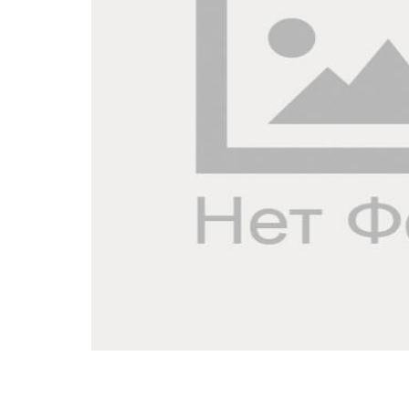
Импел
Морские товары
Роторн
Промышленная
Мембра
автоматика
Кулачк
Фильтры для воды
Вихре
Шесте
Аксесс
PROC
Микро-
Роторн
Шесте