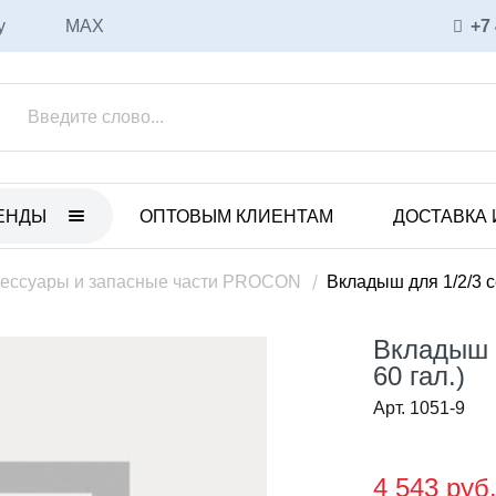
у
MAX
+7
ЕНДЫ
ОПТОВЫМ КЛИЕНТАМ
ДОСТАВКА 
ET
ULKA
нные электрические насосы
Вибрационные насосы
ессуары и запасные части PROCON
Вкладыш для 1/2/3 с
анные пневматические
Аксессуары и запасные части
ы
Вкладыш д
Соленоидные насосы
 с магнитной муфтой
60 гал.)
CEME
уары и запасные части
Арт. 1051-9
Соленоидные насосы
ные насосы
Вихревые насосы
4 543 руб
CO