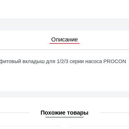
 с магнитной муфтой
уары и запасные части
ные насосы
Описание
уары и запасные части
афитовый вкладыш для 1/2/3 серии насоса PROCON
Похожие товары