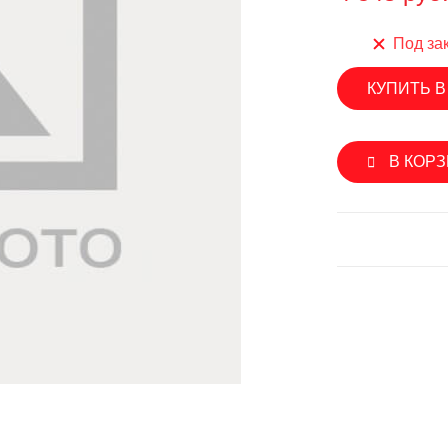
SINGFLO
лерные насосы
Под за
Импеллерные насосы
ые насосы
КУПИТЬ В
Мембранные электрические н
нные электрические насосы
Насосы с магнитной муфтой
овые насосы
В КОР
Погружные насосы
вые насосы
Шестеренчатые насосы
ренчатые насосы
Аксессуары и запасные части
уары и запасные части
SEAFLO
ON
Мембранные электрические н
роторные насосы
Погружные насосы
ые насосы
Шестеренчатые насосы
ренчатые насосы
Аксессуары и запасные части