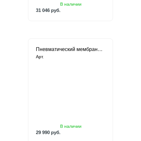
31 046 руб.
В наличии
31 046 руб.
Пневматический мембранный насос FLOJET для моющих средств
Арт.
В наличии
В наличии
29 990 руб.
29 990 руб.
33 245 руб.