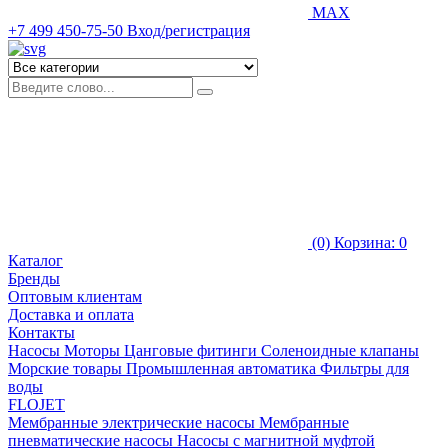
MAX
+7 499 450-75-50
Вход/регистрация
(0)
Корзина: 0
Каталог
Бренды
Оптовым клиентам
Доставка и оплата
Контакты
Насосы
Моторы
Цанговые фитинги
Соленоидные клапаны
Морские товары
Промышленная автоматика
Фильтры для
воды
FLOJET
Мембранные электрические насосы
Мембранные
пневматические насосы
Насосы с магнитной муфтой