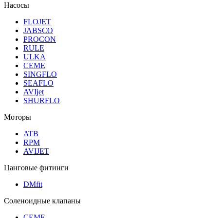
Насосы
FLOJET
JABSCO
PROCON
RULE
ULKA
CEME
SINGFLO
SEAFLO
AVIjet
SHURFLO
Моторы
ATB
RPM
AVIJET
Цанговые фитинги
DMfit
Соленоидные клапаны
CEME