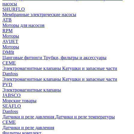
насосы
SHURFLO
Мембранные электрические насосы
ATB
Моторы для насосов
RPM
Моторы
AVIJET
Моторы
DMfit
Цанговые фитинги
Трубки, фильтры и аксессуары
CEME
Электромагнитные клапаны
Катушки и запасные части
Danfoss
Электромагнитные клапаны
Катушки и запасные части
PVD
Электромагнитные клапаны
JABSCO
Морские товары
SEAFLO
Danfoss
Датчики и реле давления
Датчики и реле температуры
CEME
Датчики и реле давления
Фильтры комплект