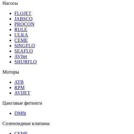
Насосы
FLOJET
JABSCO
PROCON
RULE
ULKA
CEME
SINGFLO
SEAFLO
AVIjet
SHURFLO
Моторы
ATB
RPM
AVIJET
Цанговые фитинги
DMfit
Соленоидные клапаны
CEME