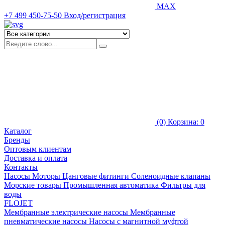
MAX
+7 499 450-75-50
Вход/регистрация
(0)
Корзина: 0
Каталог
Бренды
Оптовым клиентам
Доставка и оплата
Контакты
Насосы
Моторы
Цанговые фитинги
Соленоидные клапаны
Морские товары
Промышленная автоматика
Фильтры для
воды
FLOJET
Мембранные электрические насосы
Мембранные
пневматические насосы
Насосы с магнитной муфтой