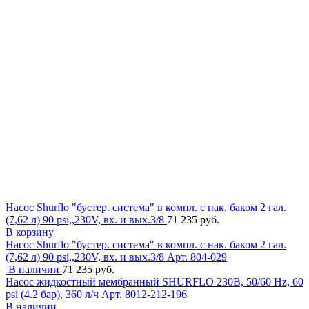
Насос Shurflo "бустер. система" в компл. с нак. баком 2 гал.
(7,62 л) 90 psi,,230V, вх. и вых.3/8
71 235 руб.
В корзину
Насос Shurflo "бустер. система" в компл. с нак. баком 2 гал.
(7,62 л) 90 psi,,230V, вх. и вых.3/8
Арт. 804-029
В наличии
71 235 руб.
Насос жидкостный мембранный SHURFLO 230В, 50/60 Hz, 60
psi (4.2 бар), 360 л/ч
Арт. 8012-212-196
В наличии