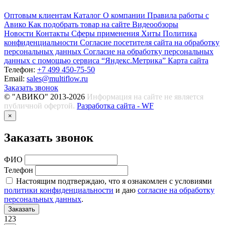
Оптовым клиентам
Каталог
О компании
Правила работы с
Авико
Как подобрать товар на сайте
Видеообзоры
Новости
Контакты
Сферы применения
Хиты
Политика
конфиденциальности
Согласие посетителя сайта на обработку
персональных данных
Согласие на обработку персональных
данных с помощью сервиса “Яндекс.Метрика”
Карта сайта
Телефон:
+7 499 450-75-50
Email:
sales@multiflow.ru
Заказать звонок
© "АВИКО" 2013-2026
Информация на сайте не является
публичной офертой.
Разработка сайта - WF
×
Заказать звонок
ФИО
Телефон
Настоящим подтверждаю, что я ознакомлен с условиями
политики конфиденциальности
и даю
согласие на обработку
персональных данных
.
Заказать
123