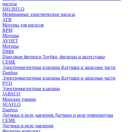
насосы
SHURFLO
Мембранные электрические насосы
ATB
Моторы для насосов
RPM
Моторы
AVIJET
Моторы
DMfit
Цанговые фитинги
Трубки, фильтры и аксессуары
CEME
Электромагнитные клапаны
Катушки и запасные части
Danfoss
Электромагнитные клапаны
Катушки и запасные части
PVD
Электромагнитные клапаны
JABSCO
Морские товары
SEAFLO
Danfoss
Датчики и реле давления
Датчики и реле температуры
CEME
Датчики и реле давления
Фильтры комплект