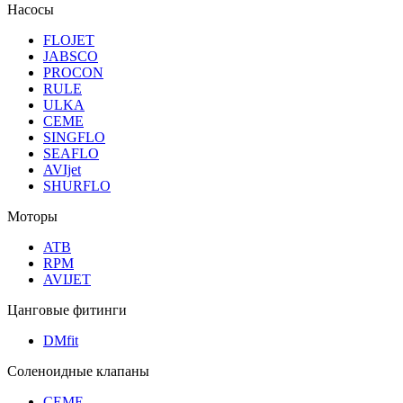
Насосы
FLOJET
JABSCO
PROCON
RULE
ULKA
CEME
SINGFLO
SEAFLO
AVIjet
SHURFLO
Моторы
ATB
RPM
AVIJET
Цанговые фитинги
DMfit
Соленоидные клапаны
CEME