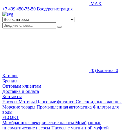
MAX
+7 499 450-75-50
Вход/регистрация
(0)
Корзина: 0
Каталог
Бренды
Оптовым клиентам
Доставка и оплата
Контакты
Насосы
Моторы
Цанговые фитинги
Соленоидные клапаны
Морские товары
Промышленная автоматика
Фильтры для
воды
FLOJET
Мембранные электрические насосы
Мембранные
пневматические насосы
Насосы с магнитной муфтой