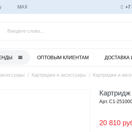
у
MAX
+7
ЕНДЫ
ОПТОВЫМ КЛИЕНТАМ
ДОСТАВКА 
ET
ULKA
нные электрические насосы
Вибрационные насосы
аксессуары
Картриджи и аксессуары
Картриджи и акс
анные пневматические
Аксессуары и запасные части
ы
Картридж 
Соленоидные насосы
 с магнитной муфтой
Арт. C1-25100
CEME
уары и запасные части
Соленоидные насосы
ные насосы
20 810 ру
Вихревые насосы
CO