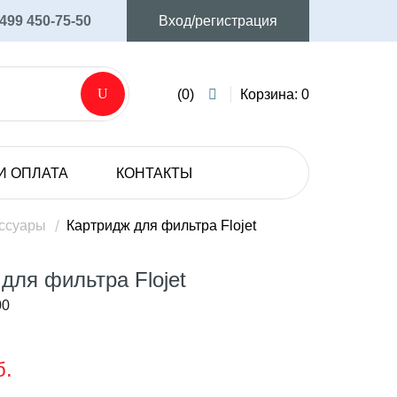
 499 450-75-50
Вход/регистрация
(0)
Корзина: 0
И ОПЛАТА
КОНТАКТЫ
AVIJET
Аксессуары и запасные части
ессуары
Картридж для фильтра Flojet
Мембранные электрические насосы
для фильтра Flojet
SHURFLO
00
Мембранные электрические насосы
б.