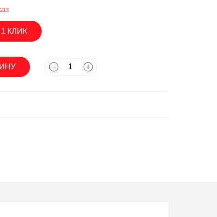
каз
 1 КЛИК
асосы
ЗИНУ
асосы