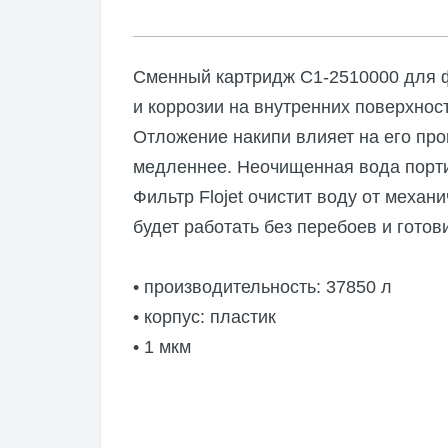
Насосы
Аксесс
Сменный картридж C1-2510000 для ф
RULE
и коррозии на внутренних поверхнос
Погруж
Отложение накипи влияет на его про
Аксесс
медленнее. Неочищенная вода портит
Фильтр Flojet очистит воду от механ
будет работать без перебоев и готов
• производительность: 37850 л
• корпус: пластик
• 1 мкм