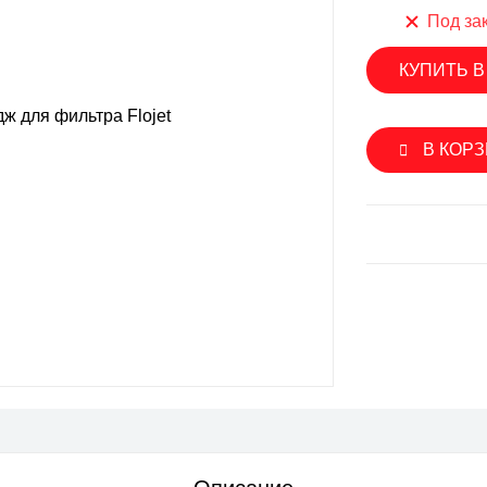
SINGFLO
Под за
лерные насосы
Импеллерные насосы
КУПИТЬ В
ые насосы
Мембранные электрические н
нные электрические насосы
Насосы с магнитной муфтой
В КОР
овые насосы
Погружные насосы
вые насосы
Шестеренчатые насосы
ренчатые насосы
Аксессуары и запасные части
уары и запасные части
SEAFLO
ON
Мембранные электрические н
роторные насосы
Погружные насосы
ые насосы
Шестеренчатые насосы
ренчатые насосы
Аксессуары и запасные части