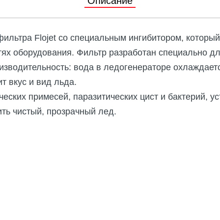
Описание
 с магнитной муфтой
уары и запасные части
ильтра Flojet со специальным ингибитором, которы
тях оборудования. Фильтр разработан специально дл
ные насосы
изводительность: вода в ледогенераторе охлаждаетс
уары и запасные части
 вкус и вид льда.
ических примесей, паразитических цист и бактерий, у
ить чистый, прозрачный лед.