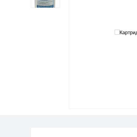
Импел
Морские товары
Роторн
Промышленная
Мембра
автоматика
Кулачк
Фильтры для воды
Вихре
Шесте
Аксесс
PROC
Микро-
Роторн
Шесте