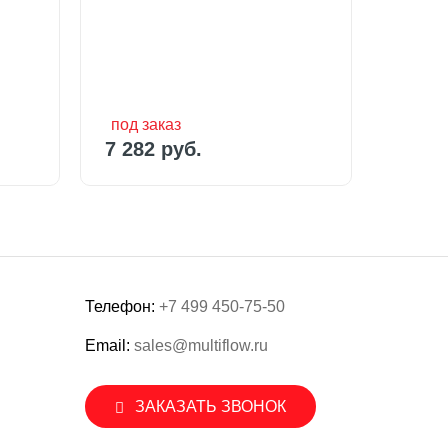
7 282 руб.
15 48
под заказ
под з
0 руб.
7 282 руб.
15 48
Телефон:
+7 499 450-75-50
Email:
sales@multiflow.ru
ЗАКАЗАТЬ ЗВОНОК