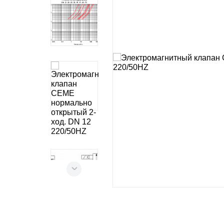
Импел
Морские товары
Роторн
Промышленная
Мембра
автоматика
Кулачк
Фильтры для воды
Вихре
Шесте
Аксесс
PROC
Микро-
Роторн
Шесте