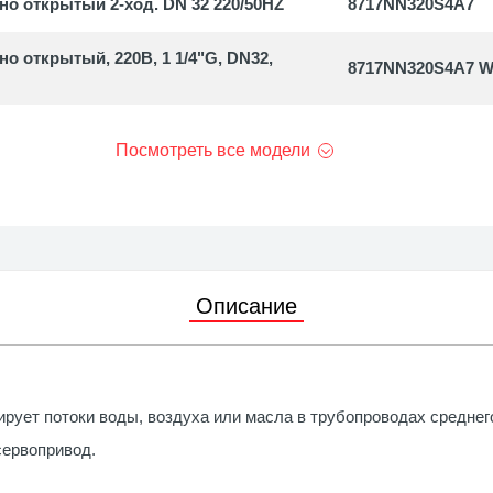
 открытый 2-ход. DN 32 220/50HZ
8717NN320S4A7
 открытый, 220В, 1 1/4"G, DN32,
8717NN320S4A7 
Посмотреть все модели
Описание
ует потоки воды, воздуха или масла в трубопроводах среднего
сервопривод.