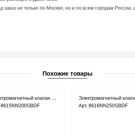
 заказ не только по Москве, но и по всем городам России, 
Похожие товары
Электромагнитный клапан CEME нормально закрытый 2-ход. DN 20 220В/50HZ
. 8615NN200SBDF
Арт. 8616NN250SBDF
В наличии
В наличии