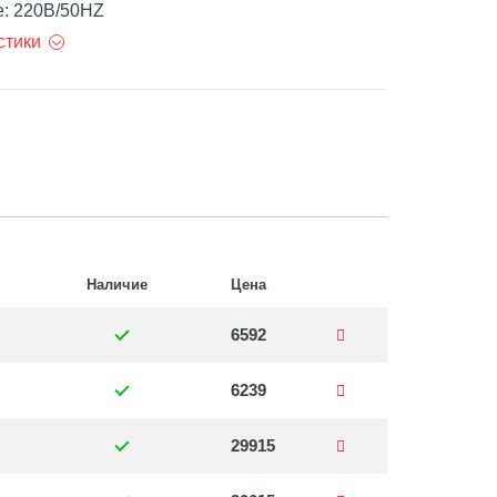
: 220В/50HZ
стики
Наличие
Цена
6592
6239
29915