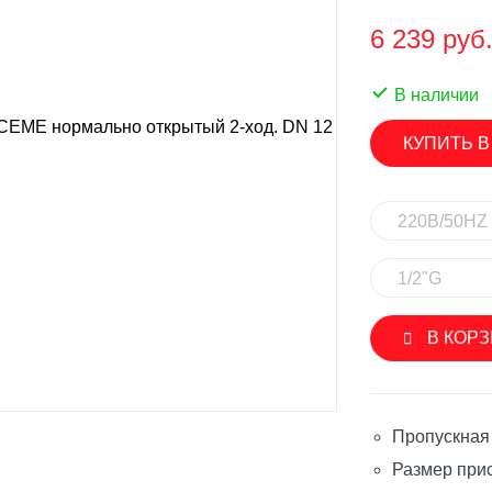
SINGFLO
6 239 руб
лерные насосы
Импеллерные насосы
ые насосы
В наличии
Мембранные электрические н
нные электрические насосы
КУПИТЬ В
Насосы с магнитной муфтой
овые насосы
Погружные насосы
вые насосы
220В/50HZ
Шестеренчатые насосы
ренчатые насосы
Аксессуары и запасные части
1/2"G
уары и запасные части
SEAFLO
ON
В КОР
Мембранные электрические н
роторные насосы
Погружные насосы
ые насосы
Пропускная 
Шестеренчатые насосы
ренчатые насосы
Размер прис
Аксессуары и запасные части