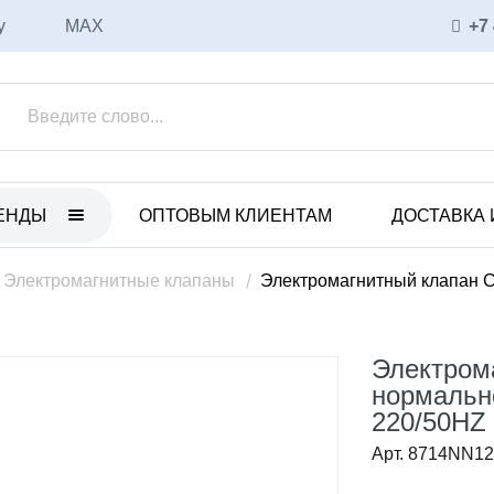
у
MAX
+7
ЕНДЫ
ОПТОВЫМ КЛИЕНТАМ
ДОСТАВКА 
ET
ULKA
нные электрические насосы
Вибрационные насосы
Электромагнитные клапаны
Электромагнитный клапан C
анные пневматические
Аксессуары и запасные части
ы
Соленоидные насосы
Электром
 с магнитной муфтой
CEME
нормально
уары и запасные части
220/50HZ
Соленоидные насосы
ные насосы
Арт. 8714NN1
Вихревые насосы
CO