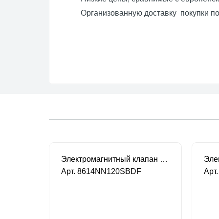
Организованную доставку покупки под
CEME серия 86 Электромагнитный клапан
Электромагнитный клапан CEME нормально закрытый 2-ход. 1/2" DN 12 220В/50HZ
Арт. 8614NN120SBDF
Арт
В наличии