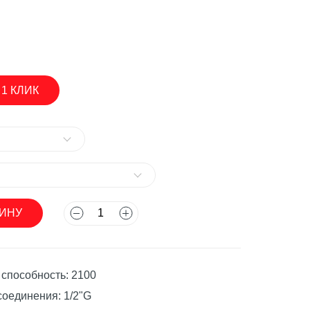
.
асосы
 1 КЛИК
ЗИНУ
асосы
способность: 2100
оединения: 1/2"G