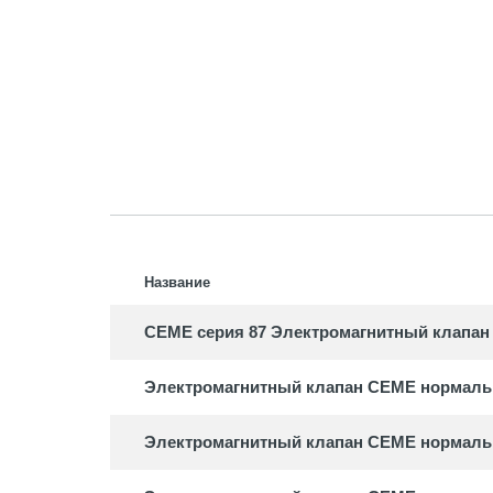
Насосы
Аксесс
RULE
Погруж
Аксесс
Название
CEME серия 87 Электромагнитный клапан
Электромагнитный клапан CEME нормально
Электромагнитный клапан CEME нормально