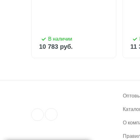
11 
В наличии
10 783 руб.
10 783 руб.
11 550 руб.
11 
Оптовы
Катало
О комп
Правил