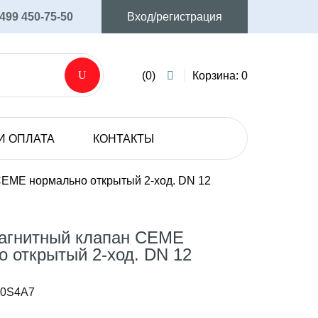
 499 450-75-50
Вход/регистрация
(0)
Корзина: 0
И ОПЛАТА
КОНТАКТЫ
AVIJET
Аксессуары и запасные части
EME нормально открытый 2-ход. DN 12
Мембранные электрические насосы
SHURFLO
агнитный клапан CEME
Мембранные электрические насосы
 открытый 2-ход. DN 12
20S4A7