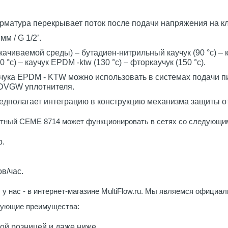
арматура перекрывает поток после подачи напряжения на к
м / G 1/2’.
ачиваемой среды) – бутадиен-нитрильный каучук (90 °c) – 
c) – каучук EPDM -ktw (130 °c) – фторкаучук (150 °c).
учука EPDM - KTW можно использовать в системах подачи п
 DVGW уплотнителя.
дполагает интеграцию в конструкцию механизма защиты от
итный CEME 8714 может функционировать в сетях со следующим
.
в/час.
у нас - в интернет-магазине MultiFlow.ru. Мы являемся официа
дующие преимущества:
ой розницей и даже ниже.