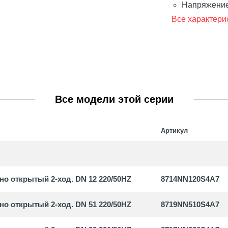
 с магнитной муфтой
Напряжение
Все характери
уары и запасные части
ные насосы
уары и запасные части
Все модели этой серии
Артикул
 открытый 2-ход. DN 12 220/50HZ
8714NN120S4A7
 открытый 2-ход. DN 51 220/50HZ
8719NN510S4A7