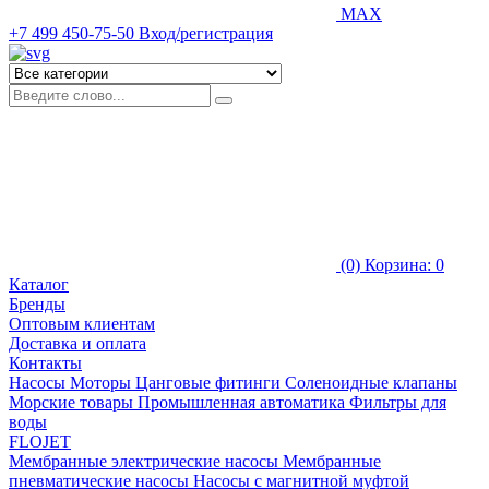
MAX
+7 499 450-75-50
Вход/регистрация
(0)
Корзина: 0
Каталог
Бренды
Оптовым клиентам
Доставка и оплата
Контакты
Насосы
Моторы
Цанговые фитинги
Соленоидные клапаны
Морские товары
Промышленная автоматика
Фильтры для
воды
FLOJET
Мембранные электрические насосы
Мембранные
пневматические насосы
Насосы с магнитной муфтой