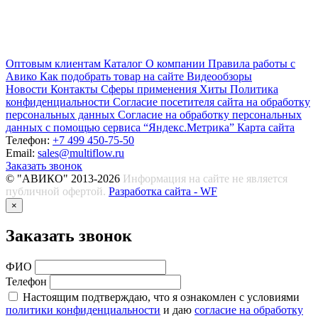
Оптовым клиентам
Каталог
О компании
Правила работы с
Авико
Как подобрать товар на сайте
Видеообзоры
Новости
Контакты
Сферы применения
Хиты
Политика
конфиденциальности
Согласие посетителя сайта на обработку
персональных данных
Согласие на обработку персональных
данных с помощью сервиса “Яндекс.Метрика”
Карта сайта
Телефон:
+7 499 450-75-50
Email:
sales@multiflow.ru
Заказать звонок
© "АВИКО" 2013-2026
Информация на сайте не является
публичной офертой.
Разработка сайта - WF
×
Заказать звонок
ФИО
Телефон
Настоящим подтверждаю, что я ознакомлен с условиями
политики конфиденциальности
и даю
согласие на обработку