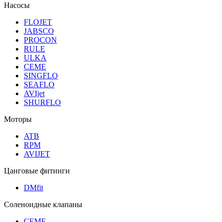
Насосы
FLOJET
JABSCO
PROCON
RULE
ULKA
CEME
SINGFLO
SEAFLO
AVIjet
SHURFLO
Моторы
ATB
RPM
AVIJET
Цанговые фитинги
DMfit
Соленоидные клапаны
CEME