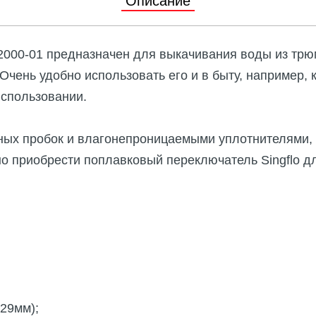
Описание
 с магнитной муфтой
уары и запасные части
00-01 предназначен для выкачивания воды из трюм
 Очень удобно использовать его и в быту, например, 
ные насосы
использовании.
уары и запасные части
ых пробок и влагонепроницаемыми уплотнителями, м
о приобрести поплавковый переключатель Singflo д
(29мм);