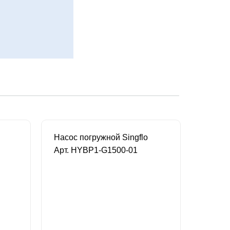
Насос погружной Singflo
Арт. HYBP1-G1500-01
Арт. H
В наличии
В 
2 990 руб.
41 руб.
4 641 руб.