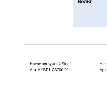
Вольт
lo
Насос погружной Singflo
Нас
Арт. HYBP1-G3700-01
Арт
В наличии
4 490 руб.
4 4
1 821 руб.
7 109 руб.