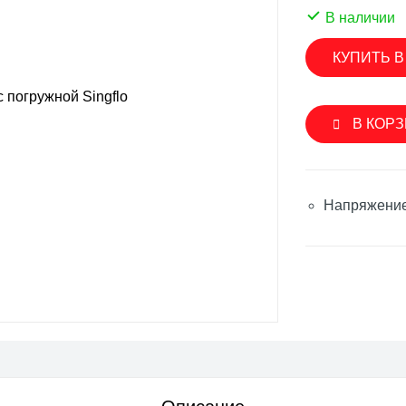
SINGFLO
В наличии
лерные насосы
Импеллерные насосы
КУПИТЬ В
ые насосы
Мембранные электрические н
нные электрические насосы
Насосы с магнитной муфтой
В КОР
овые насосы
Погружные насосы
вые насосы
Шестеренчатые насосы
ренчатые насосы
Напряжение
Аксессуары и запасные части
уары и запасные части
SEAFLO
ON
Мембранные электрические н
роторные насосы
Погружные насосы
ые насосы
Шестеренчатые насосы
ренчатые насосы
Аксессуары и запасные части