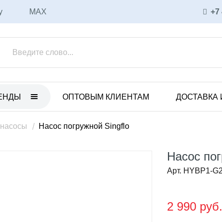
у
MAX
+7
ЕНДЫ
ОПТОВЫМ КЛИЕНТАМ
ДОСТАВКА 
ET
ULKA
нные электрические насосы
Вибрационные насосы
 насосы
Насос погружной Singflo
анные пневматические
Аксессуары и запасные части
ы
Насос пог
Соленоидные насосы
 с магнитной муфтой
Арт. HYBP1-G
CEME
уары и запасные части
Соленоидные насосы
ные насосы
2 990 руб
Вихревые насосы
CO