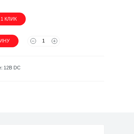
 1 КЛИК
асосы
ЗИНУ
: 12В DC
асосы