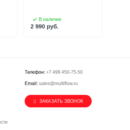
2 390
В наличии
В 
2 990 руб.
2 390
Телефон:
+7 499 450-75-50
Email:
sales@multiflow.ru
ЗАКАЗАТЬ ЗВОНОК
сти