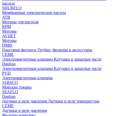
насосы
SHURFLO
Мембранные электрические насосы
ATB
Моторы для насосов
RPM
Моторы
AVIJET
Моторы
DMfit
Цанговые фитинги
Трубки, фильтры и аксессуары
CEME
Электромагнитные клапаны
Катушки и запасные части
Danfoss
Электромагнитные клапаны
Катушки и запасные части
PVD
Электромагнитные клапаны
JABSCO
Морские товары
SEAFLO
Danfoss
Датчики и реле давления
Датчики и реле температуры
CEME
Датчики и реле давления
Фильтры комплект