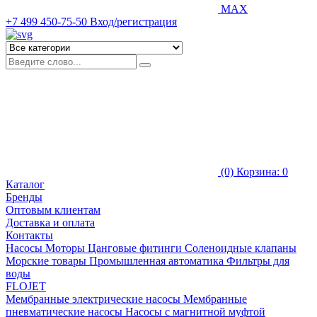
MAX
+7 499 450-75-50
Вход/регистрация
(0)
Корзина: 0
Каталог
Бренды
Оптовым клиентам
Доставка и оплата
Контакты
Насосы
Моторы
Цанговые фитинги
Соленоидные клапаны
Морские товары
Промышленная автоматика
Фильтры для
воды
FLOJET
Мембранные электрические насосы
Мембранные
пневматические насосы
Насосы с магнитной муфтой