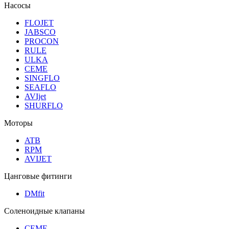
Насосы
FLOJET
JABSCO
PROCON
RULE
ULKA
CEME
SINGFLO
SEAFLO
AVIjet
SHURFLO
Моторы
ATB
RPM
AVIJET
Цанговые фитинги
DMfit
Соленоидные клапаны
CEME