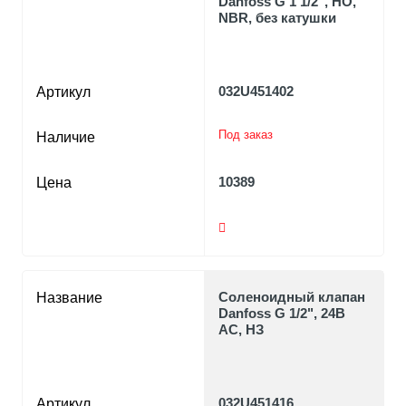
Danfoss G 1 1/2", НО,
NBR, без катушки
032U451402
Артикул
Под заказ
Наличие
10389
Цена
Соленоидный клапан
Название
Danfoss G 1/2", 24В
AC, НЗ
032U451416
Артикул