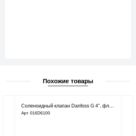
Похожие товары
Соленоидный клапан Danfoss G 4", фл/фл, DN 100, EPDM, без катушки и штекера
Арт. 016D6100
под заказ