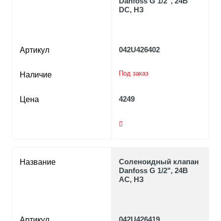
Danfoss G 1/2", 24В
DC, НЗ
042U426402
Артикул
Под заказ
Наличие
4249
Цена
Соленоидный клапан
Название
Danfoss G 1/2", 24В
AC, НЗ
042U426419
Артикул