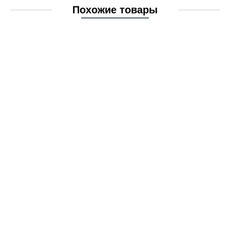
Похожие товары
Соленоидный клапан Danfoss G 4", фл/фл, DN 100, EPDM, без катушки и штекера
Арт. 016D6100
под заказ
285 631 руб.
под заказ
285 631 руб.