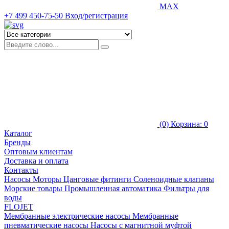
MAX
+7 499 450-75-50
Вход/регистрация
(0)
Корзина: 0
Каталог
Бренды
Оптовым клиентам
Доставка и оплата
Контакты
Насосы
Моторы
Цанговые фитинги
Соленоидные клапаны
Морские товары
Промышленная автоматика
Фильтры для
воды
FLOJET
Мембранные электрические насосы
Мембранные
пневматические насосы
Насосы с магнитной муфтой