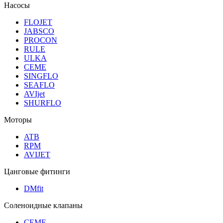
Насосы
FLOJET
JABSCO
PROCON
RULE
ULKA
CEME
SINGFLO
SEAFLO
AVIjet
SHURFLO
Моторы
ATB
RPM
AVIJET
Цанговые фитинги
DMfit
Соленоидные клапаны
CEME