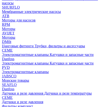
насосы
SHURFLO
Мембранные электрические насосы
ATB
Моторы для насосов
RPM
Моторы
AVIJET
Моторы
DMfit
Цанговые фитинги
Трубки, фильтры и аксессуары
CEME
Электромагнитные клапаны
Катушки и запасные части
Danfoss
Электромагнитные клапаны
Катушки и запасные части
PVD
Электромагнитные клапаны
JABSCO
Морские товары
SEAFLO
Danfoss
Датчики и реле давления
Датчики и реле температуры
CEME
Датчики и реле давления
Фильтры комплект