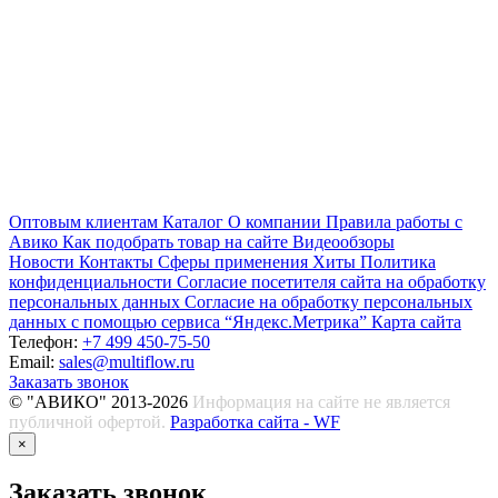
Оптовым клиентам
Каталог
О компании
Правила работы с
Авико
Как подобрать товар на сайте
Видеообзоры
Новости
Контакты
Сферы применения
Хиты
Политика
конфиденциальности
Согласие посетителя сайта на обработку
персональных данных
Согласие на обработку персональных
данных с помощью сервиса “Яндекс.Метрика”
Карта сайта
Телефон:
+7 499 450-75-50
Email:
sales@multiflow.ru
Заказать звонок
© "АВИКО" 2013-2026
Информация на сайте не является
публичной офертой.
Разработка сайта - WF
×
Заказать звонок