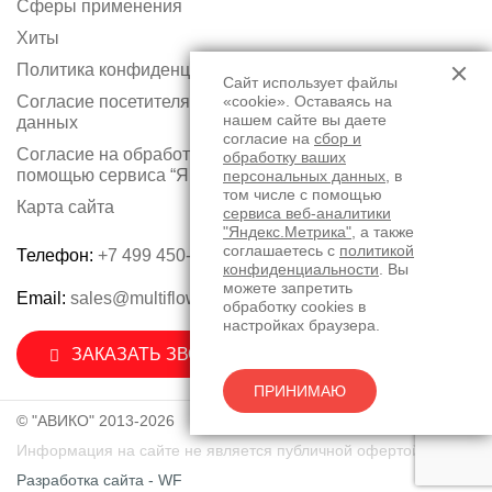
Сферы применения
Хиты
Политика конфиденциальности
Сайт использует файлы
Согласие посетителя сайта на обработку персональных
«cookie». Оставаясь на
нашем сайте вы даете
данных
согласие на
сбор и
Согласие на обработку персональных данных с
обработку ваших
помощью сервиса “Яндекс.Метрика”
персональных данных
, в
том числе с помощью
Карта сайта
сервиса веб-аналитики
"Яндекс.Метрика"
, а также
соглашаетесь с
политикой
Телефон:
+7 499 450-75-50
конфиденциальности
. Вы
можете запретить
Email:
sales@multiflow.ru
обработку cookies в
настройках браузера.
ЗАКАЗАТЬ ЗВОНОК
ПРИНИМАЮ
© "АВИКО" 2013-2026
Информация на сайте не является публичной офертой.
Разработка сайта - WF