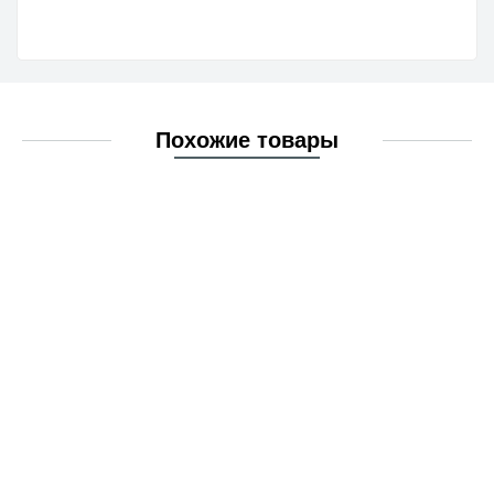
Похожие товары
Адаптер DMfit 3/8 вн/р - 3/8 трубка
Арт. AFAB 0606CW
под заказ
297 руб.