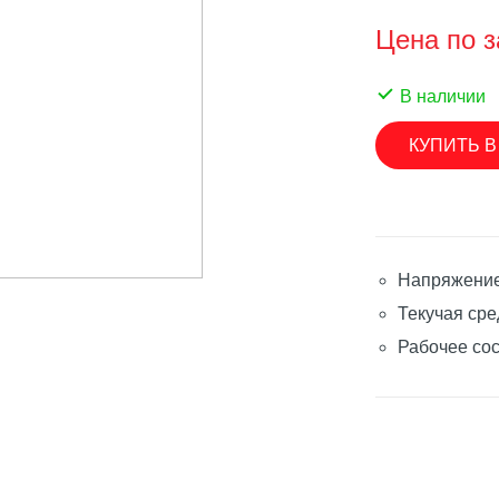
SINGFLO
Цена по з
лерные насосы
Импеллерные насосы
ые насосы
В наличии
Мембранные электрические н
нные электрические насосы
КУПИТЬ В
Насосы с магнитной муфтой
овые насосы
Погружные насосы
вые насосы
Шестеренчатые насосы
ренчатые насосы
Аксессуары и запасные части
Напряжение
уары и запасные части
Текучая сре
SEAFLO
ON
Рабочее со
Мембранные электрические н
роторные насосы
Погружные насосы
ые насосы
Шестеренчатые насосы
ренчатые насосы
Аксессуары и запасные части