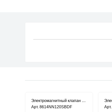
CEME серия 86 Электромагнитный клапан
Электромагнитный клапан CEME нормально закрытый 2-ход. 1/2" DN 12 220В/50HZ
Арт. 8614NN120SBDF
Арт