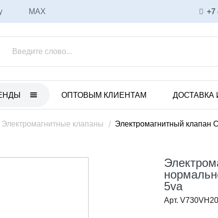
у
MAX
+7
ЕНДЫ
ОПТОВЫМ КЛИЕНТАМ
ДОСТАВКА 
ET
ULKA
нные электрические насосы
Вибрационные насосы
Электромагнитные клапаны
Электромагнитный клапан C
анные пневматические
Аксессуары и запасные части
ы
Соленоидные насосы
Электром
 с магнитной муфтой
CEME
нормально
уары и запасные части
5va
Соленоидные насосы
ные насосы
Арт. V730VH2
Вихревые насосы
CO