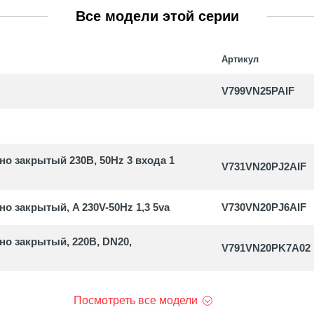
 с магнитной муфтой
Все модели этой серии
уары и запасные части
Артикул
ные насосы
V799VN25PAIF
уары и запасные части
 закрытый 230В, 50Hz 3 входа 1
V731VN20PJ2AIF
 закрытый, A 230V-50Hz 1,3 5va
V730VN20PJ6AIF
о закрытый, 220В, DN20,
V791VN20PK7A02
Посмотреть все модели