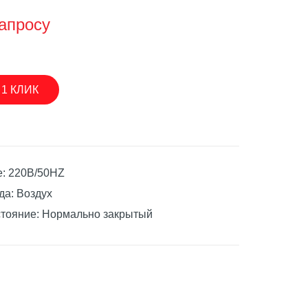
апросу
асосы
 1 КЛИК
: 220В/50HZ
да: Воздух
стояние: Нормально закрытый
асосы