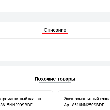
Описание
Похожие товары
Электромагнитный клапан CEME нормально закрытый 2-ход. DN 20 220В/50HZ
. 8615NN200SBDF
Арт. 8616NN250SBDF