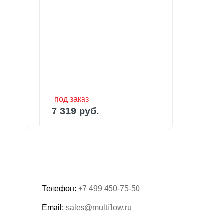
под заказ
под за
7 319 руб.
15 56
под заказ
под з
0 руб.
7 319 руб.
15 56
Телефон:
+7 499 450-75-50
Email:
sales@multiflow.ru