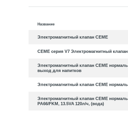
Насосы
Аксесс
RULE
Название
Погруж
Электромагнитный клапан CEME
Аксесс
CEME серия V7 Электромагнитный клапан
Электромагнитный клапан CEME нормально
выход для напитков
Электромагнитный клапан CEME нормально
Электромагнитный клапан CEME нормальн
PA66/FKM, 13.5VA 120л/ч, (вода)