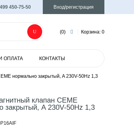
 499 450-75-50
Вход/регистрация
(0)
Корзина: 0
И ОПЛАТА
КОНТАКТЫ
AVIJET
Аксессуары и запасные части
EME нормально закрытый, A 230V-50Hz 1,3
Мембранные электрические насосы
SHURFLO
агнитный клапан CEME
Мембранные электрические насосы
 закрытый, A 230V-50Hz 1,3
0P16AIF