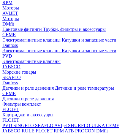
RPM
Моторы
AVIJET
Моторы
DMfit
Цанговые фитинги
Трубки, фильтры и аксессуары
CEME
Электромагнитные клапаны
Катушки и запасные части
Danfoss
Электромагнитные клапаны
Катушки и запасные части
PVD
Электромагнитные клапаны
JABSCO
Морские товары
SEAFLO
Danfoss
Датчики и реле давления
Датчики и реле температуры
CEME
Датчики и реле давления
Фильтры комплект
FLOJET
Картриджи и аксессуары
FLOJET
PVD
SINGFLO
SEAFLO
AVIjet
SHURFLO
ULKA
CEME
JABSCO
RULE
FLOJET
RPM
ATB
PROCON
DMfit