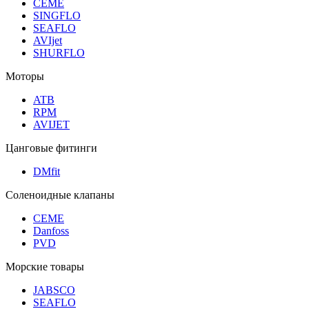
CEME
SINGFLO
SEAFLO
AVIjet
SHURFLO
Моторы
ATB
RPM
AVIJET
Цанговые фитинги
DMfit
Соленоидные клапаны
CEME
Danfoss
PVD
Морские товары
JABSCO
SEAFLO