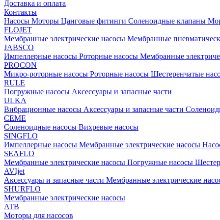
Доставка и оплата
Контакты
Насосы
Моторы
Цанговые фитинги
Соленоидные клапаны
Мор
FLOJET
Мембранные электрические насосы
Мембранные пневматичес
JABSCO
Импеллерные насосы
Роторные насосы
Мембранные электриче
PROCON
Микро-роторные насосы
Роторные насосы
Шестеренчатые нас
RULE
Погружные насосы
Аксессуары и запасные части
ULKA
Вибрационные насосы
Аксессуары и запасные части
Соленоид
CEME
Соленоидные насосы
Вихревые насосы
SINGFLO
Импеллерные насосы
Мембранные электрические насосы
Насо
SEAFLO
Мембранные электрические насосы
Погружные насосы
Шестер
AVIjet
Аксессуары и запасные части
Мембранные электрические насо
SHURFLO
Мембранные электрические насосы
ATB
Моторы для насосов