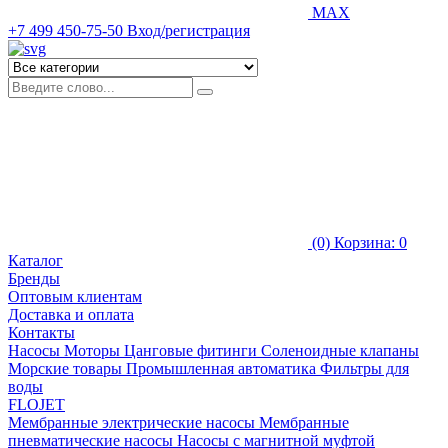
MAX
+7 499 450-75-50
Вход/регистрация
(0)
Корзина: 0
Каталог
Бренды
Оптовым клиентам
Доставка и оплата
Контакты
Насосы
Моторы
Цанговые фитинги
Соленоидные клапаны
Морские товары
Промышленная автоматика
Фильтры для
воды
FLOJET
Мембранные электрические насосы
Мембранные
пневматические насосы
Насосы с магнитной муфтой