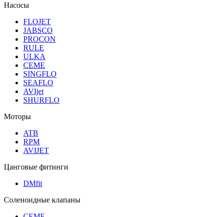
Насосы
FLOJET
JABSCO
PROCON
RULE
ULKA
CEME
SINGFLO
SEAFLO
AVIjet
SHURFLO
Моторы
ATB
RPM
AVIJET
Цанговые фитинги
DMfit
Соленоидные клапаны
CEME