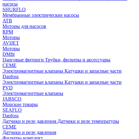
насосы
SHURFLO
Мембранные электрические насосы
ATB
Моторы для насосов
RPM
Моторы
AVIJET
Моторы
DMfit
Цанговые фитинги
Трубки, фильтры и аксессуары
CEME
Электромагнитные клапаны
Катушки и запасные части
Danfoss
Электромагнитные клапаны
Катушки и запасные части
PVD
Электромагнитные клапаны
JABSCO
Морские товары
SEAFLO
Danfoss
Датчики и реле давления
Датчики и реле температуры
CEME
Датчики и реле давления
Фильтры комплект