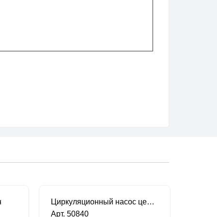
н
Циркуляционный насос центробежного типа JABSCO 50840
Арт. 50840
Арт. 5