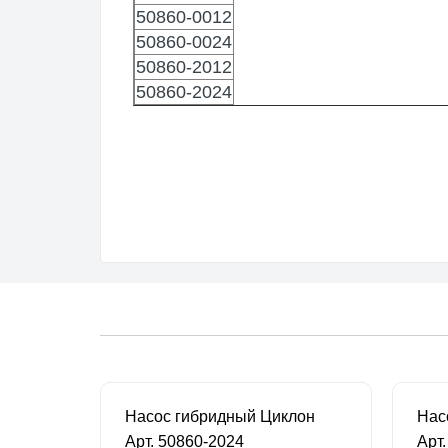
50860-0012
50860-0024
50860-2012
50860-2024
Насос центробежный высокого давления JABSCO 6000 л/ч 24В 3/4"
Насос гибридный Циклон
Арт. 50860-2024
Арт