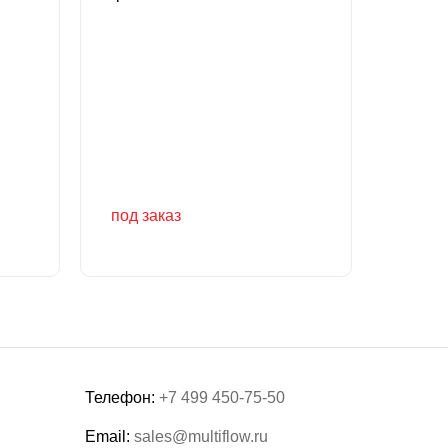
под заказ
под за
50 00
по запросу
под заказ
под з
50 00
Телефон:
+7 499 450-75-50
Email:
sales@multiflow.ru