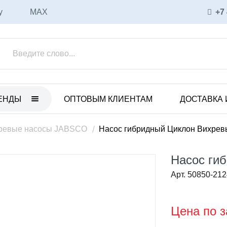
у
MAX
+7
ЕНДЫ
ОПТОВЫМ КЛИЕНТАМ
ДОСТАВКА 
ET
ULKA
нные электрические насосы
Вибрационные насосы
ревые насосы JABSCO
Насос гибридный Циклон Вихрев
анные пневматические
Аксессуары и запасные части
ы
Насос ги
Соленоидные насосы
 с магнитной муфтой
Арт. 50850-212
CEME
уары и запасные части
Соленоидные насосы
ные насосы
Цена по з
Вихревые насосы
CO