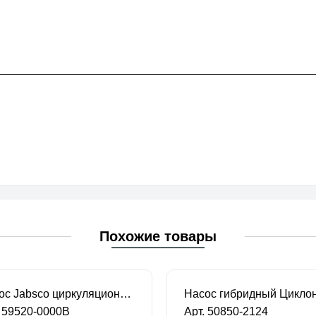
Похожие товары
Насос Jabsco циркуляционный центробежный
Насос гибридный Цикло
. 59520-0000B
Арт. 50850-2124