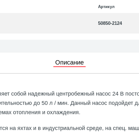
 с магнитной муфтой
Артикул
уары и запасные части
50850-2124
ные насосы
уары и запасные части
Описание
ляет собой надежный центробежный насос 24 В пост
ительностью до 50 л / мин. Данный насос подойдет 
емах отопления и охлаждения.
ся на яхтах и в индустриальной среде, на спец. маш