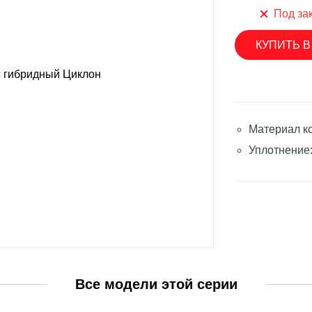
SINGFLO
Под за
лерные насосы
Импеллерные насосы
КУПИТЬ В
ые насосы
Мембранные электрические н
нные электрические насосы
Насосы с магнитной муфтой
овые насосы
Погружные насосы
Материал к
вые насосы
Шестеренчатые насосы
Уплотнение
ренчатые насосы
Аксессуары и запасные части
уары и запасные части
SEAFLO
ON
Мембранные электрические н
роторные насосы
Погружные насосы
ые насосы
Шестеренчатые насосы
Все модели этой серии
ренчатые насосы
Аксессуары и запасные части