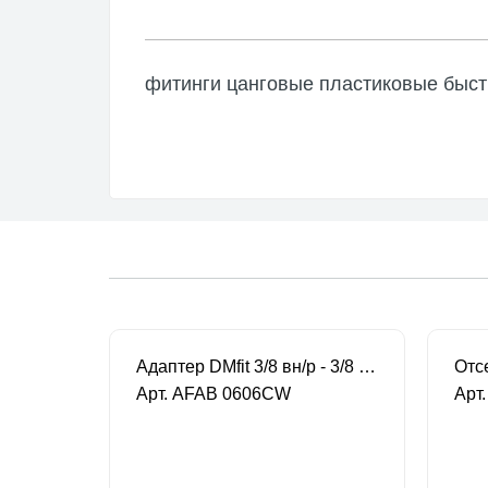
Насосы
Аксесс
фитинги цанговые пластиковые быст
RULE
Погруж
Аксесс
Угольник Osculati 90° 12mm муфта - 12 mm штуцер
Адаптер DMfit 3/8 вн/р - 3/8 трубка
Арт. AFAB 0606CW
Арт
под заказ
под