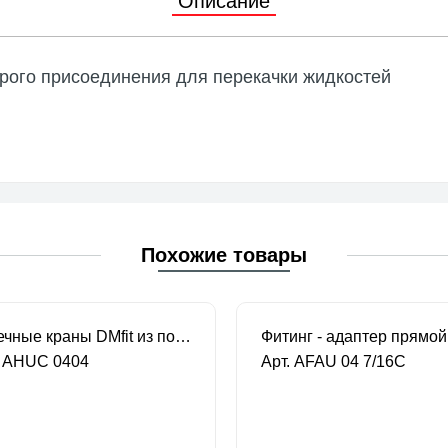
Описание
 с магнитной муфтой
уары и запасные части
рого присоединения для перекачки жидкостей
ные насосы
уары и запасные части
Похожие товары
Отсечные краны DMfit из полипропилена 1/4 цанга-цанга
. AHUC 0404
Арт. AFAU 04 7/16C
 заказ
В наличии