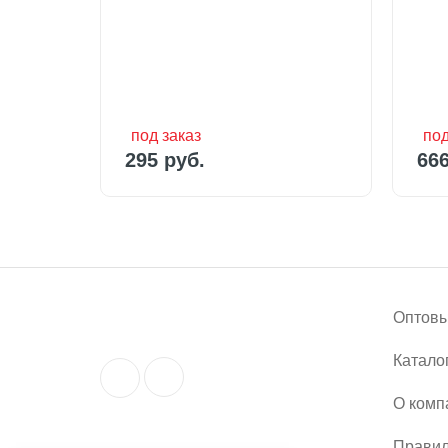
295 руб.
666
под заказ
под
295 руб.
666
Оптовы
Катало
О комп
Правил