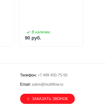
90 руб.
260 р
В наличии
В 
90 руб.
260 р
Телефон:
+7 499 450-75-50
Email:
sales@multiflow.ru
ЗАКАЗАТЬ ЗВОНОК