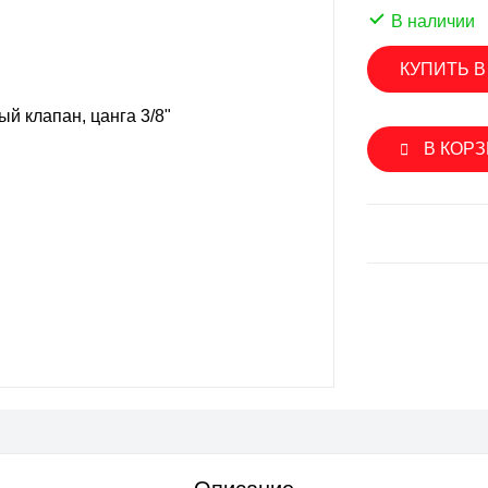
SINGFLO
В наличии
лерные насосы
Импеллерные насосы
КУПИТЬ В
ые насосы
Мембранные электрические н
нные электрические насосы
Насосы с магнитной муфтой
В КОР
овые насосы
Погружные насосы
вые насосы
Шестеренчатые насосы
ренчатые насосы
Аксессуары и запасные части
уары и запасные части
SEAFLO
ON
Мембранные электрические н
роторные насосы
Погружные насосы
ые насосы
Шестеренчатые насосы
ренчатые насосы
Аксессуары и запасные части