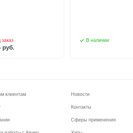
 руб.
 заказ
В наличии
по запросу
 руб.
м клиентам
Новости
г
Контакты
ании
Сферы применения
а работы с Авико
Хиты