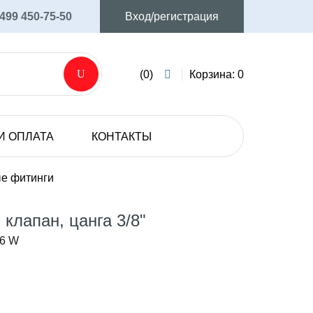
 499 450-75-50
Вход/регистрация
(0)
Корзина: 0
И ОПЛАТА
КОНТАКТЫ
AVIJET
Аксессуары и запасные части
ые фитинги
Мембранные электрические насосы
клапан, цанга 3/8"
SHURFLO
06 W
Мембранные электрические насосы
.