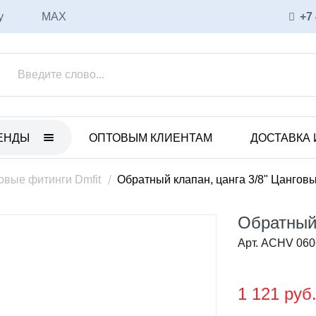
у
MAX
+7
ЕНДЫ
ОПТОВЫМ КЛИЕНТАМ
ДОСТАВКА 
ET
ULKA
нные электрические насосы
Вибрационные насосы
овые фитинги Dmfit
Обратный клапан, цанга 3/8" Цангов
анные пневматические
Аксессуары и запасные части
ы
Обратный 
Соленоидные насосы
 с магнитной муфтой
Арт. ACHV 06
CEME
уары и запасные части
Соленоидные насосы
ные насосы
1 121 руб
Вихревые насосы
CO