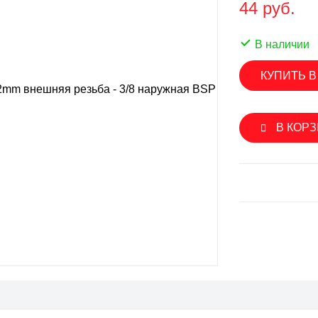
44 руб.
SINGFLO
лерные насосы
Импеллерные насосы
В наличии
ые насосы
Мембранные электрические н
КУПИТЬ В
нные электрические насосы
Насосы с магнитной муфтой
овые насосы
Погружные насосы
В КОР
вые насосы
Шестеренчатые насосы
ренчатые насосы
Аксессуары и запасные части
уары и запасные части
SEAFLO
ON
Мембранные электрические н
роторные насосы
Погружные насосы
ые насосы
Шестеренчатые насосы
ренчатые насосы
Аксессуары и запасные части