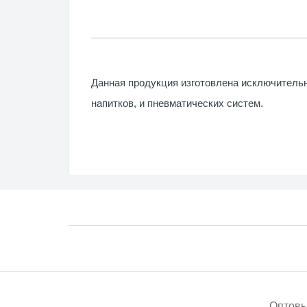
Насосы
Аксесс
RULE
Данная продукция изготовлена исключительн
Погруж
напитков, и пневматических систем.
Аксесс
Оптовы