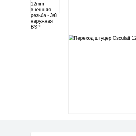
Импел
Морские товары
Роторн
Промышленная
Мембра
автоматика
Кулачк
Фильтры для воды
Вихре
Шесте
Аксесс
PROC
Микро-
Роторн
Шесте