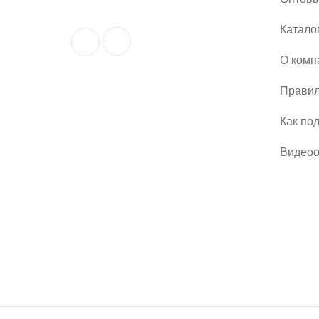
Катало
О комп
Правил
Как по
Видео