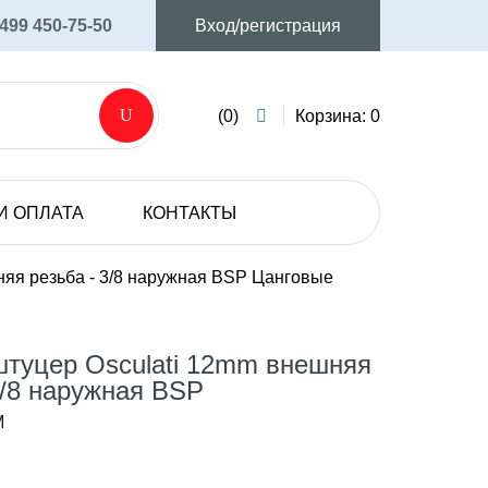
 499 450-75-50
Вход/регистрация
(0)
Корзина: 0
И ОПЛАТА
КОНТАКТЫ
AVIJET
Аксессуары и запасные части
яя резьба - 3/8 наружная BSP Цанговые
Мембранные электрические насосы
SHURFLO
штуцер Osculati 12mm внешняя
Мембранные электрические насосы
3/8 наружная BSP
M