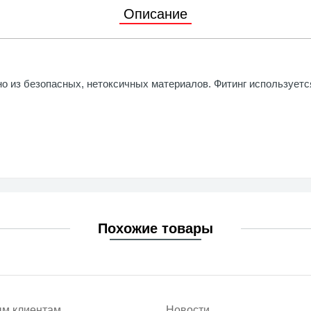
 с магнитной муфтой
Описание
уары и запасные части
о из безопасных, нетоксичных материалов. Фитинг используется
ные насосы
уары и запасные части
Похожие товары
м клиентам
Новости