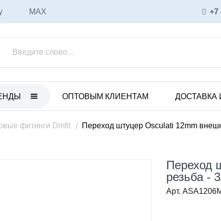
у
MAX
+7
ЕНДЫ
ОПТОВЫМ КЛИЕНТАМ
ДОСТАВКА 
ET
ULKA
нные электрические насосы
Вибрационные насосы
овые фитинги Dmfit
Переход штуцер Osculati 12mm внешн
анные пневматические
Аксессуары и запасные части
ы
Соленоидные насосы
Переход 
 с магнитной муфтой
CEME
резьба - 
уары и запасные части
Арт. ASA1206
Соленоидные насосы
ные насосы
Вихревые насосы
CO