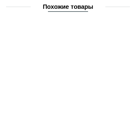
Похожие товары
Помпа ULKA EP5 48W 230V 50Hz
Арт. EP5 48W 230V 50-60Hz
В наличии
1 606 руб.
2 676 руб.
В наличии
1 606 руб.