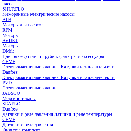
насосы
SHURFLO
Мембранные электрические насосы
ATB
Моторы для насосов
RPM
Моторы
AVIJET
Моторы
DMfit
Цанговые фитинги
Трубки, фильтры и аксессуары
CEME
Электромагнитные клапаны
Катушки и запасные части
Danfoss
Электромагнитные клапаны
Катушки и запасные части
PVD
Электромагнитные клапаны
JABSCO
Морские товары
SEAFLO
Danfoss
Датчики и реле давления
Датчики и реле температуры
CEME
Датчики и реле давления
Фильтры комплект