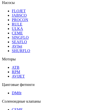
Насосы
FLOJET
JABSCO
PROCON
RULE
ULKA
CEME
SINGFLO
SEAFLO
AVIjet
SHURFLO
Моторы
ATB
RPM
AVIJET
Цанговые фитинги
DMfit
Соленоидные клапаны
CEME