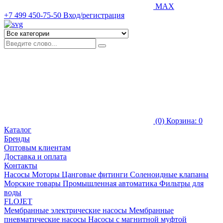
MAX
+7 499 450-75-50
Вход/регистрация
(0)
Корзина: 0
Каталог
Бренды
Оптовым клиентам
Доставка и оплата
Контакты
Насосы
Моторы
Цанговые фитинги
Соленоидные клапаны
Морские товары
Промышленная автоматика
Фильтры для
воды
FLOJET
Мембранные электрические насосы
Мембранные
пневматические насосы
Насосы с магнитной муфтой