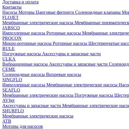
Доставка и оплата
Контакты
Насосы
Моторы
Цанговые фитинги
Соленоидные клапаны
Мор
FLOJET
Мембранные электрические насосы
Мембранные пневматичес
JABSCO
Импеллерные насосы
Роторные насосы
Мембранные электриче
PROCON
Микро-роторные насосы
Роторные насосы
Шестеренчатые нас
RULE
Погружные насосы
Аксессуары и запасные части
ULKA
Вибрационные насосы
Аксессуары и запасные части
Соленоид
CEME
Соленоидные насосы
Вихревые насосы
SINGFLO
Импеллерные насосы
Мембранные электрические насосы
Насо
SEAFLO
Мембранные электрические насосы
Погружные насосы
Шестер
AVIjet
Аксессуары и запасные части
Мембранные электрические насо
SHURFLO
Мембранные электрические насосы
ATB
Моторы для насосов