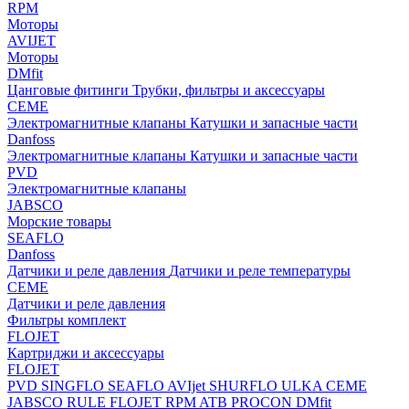
RPM
Моторы
AVIJET
Моторы
DMfit
Цанговые фитинги
Трубки, фильтры и аксессуары
CEME
Электромагнитные клапаны
Катушки и запасные части
Danfoss
Электромагнитные клапаны
Катушки и запасные части
PVD
Электромагнитные клапаны
JABSCO
Морские товары
SEAFLO
Danfoss
Датчики и реле давления
Датчики и реле температуры
CEME
Датчики и реле давления
Фильтры комплект
FLOJET
Картриджи и аксессуары
FLOJET
PVD
SINGFLO
SEAFLO
AVIjet
SHURFLO
ULKA
CEME
JABSCO
RULE
FLOJET
RPM
ATB
PROCON
DMfit