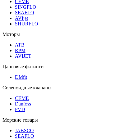
CEME
SINGFLO
SEAFLO
AVIjet
SHURFLO
Моторы
ATB
RPM
AVIJET
Цанговые фитинги
DMfit
Соленоидные клапаны
CEME
Danfoss
PVD
Морские товары
JABSCO
SEAFLO