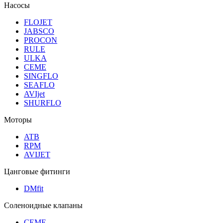
Насосы
FLOJET
JABSCO
PROCON
RULE
ULKA
CEME
SINGFLO
SEAFLO
AVIjet
SHURFLO
Моторы
ATB
RPM
AVIJET
Цанговые фитинги
DMfit
Соленоидные клапаны
CEME