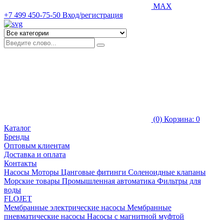
MAX
+7 499 450-75-50
Вход/регистрация
(0)
Корзина: 0
Каталог
Бренды
Оптовым клиентам
Доставка и оплата
Контакты
Насосы
Моторы
Цанговые фитинги
Соленоидные клапаны
Морские товары
Промышленная автоматика
Фильтры для
воды
FLOJET
Мембранные электрические насосы
Мембранные
пневматические насосы
Насосы с магнитной муфтой