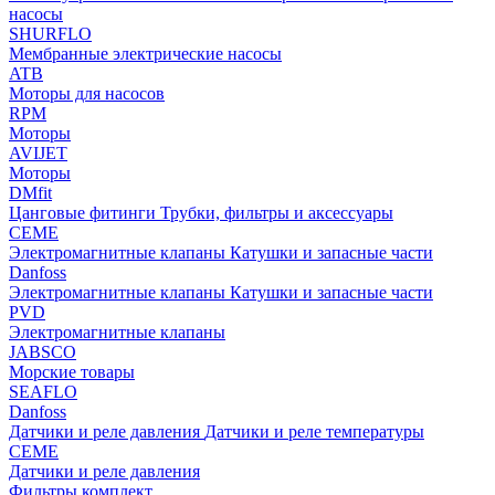
насосы
SHURFLO
Мембранные электрические насосы
ATB
Моторы для насосов
RPM
Моторы
AVIJET
Моторы
DMfit
Цанговые фитинги
Трубки, фильтры и аксессуары
CEME
Электромагнитные клапаны
Катушки и запасные части
Danfoss
Электромагнитные клапаны
Катушки и запасные части
PVD
Электромагнитные клапаны
JABSCO
Морские товары
SEAFLO
Danfoss
Датчики и реле давления
Датчики и реле температуры
CEME
Датчики и реле давления
Фильтры комплект