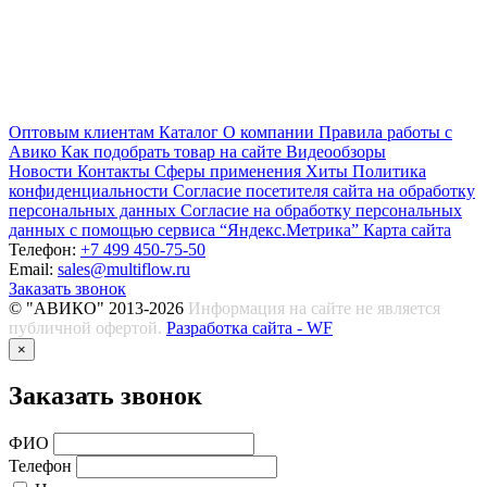
Оптовым клиентам
Каталог
О компании
Правила работы с
Авико
Как подобрать товар на сайте
Видеообзоры
Новости
Контакты
Сферы применения
Хиты
Политика
конфиденциальности
Согласие посетителя сайта на обработку
персональных данных
Согласие на обработку персональных
данных с помощью сервиса “Яндекс.Метрика”
Карта сайта
Телефон:
+7 499 450-75-50
Email:
sales@multiflow.ru
Заказать звонок
© "АВИКО" 2013-2026
Информация на сайте не является
публичной офертой.
Разработка сайта - WF
×
Заказать звонок
ФИО
Телефон