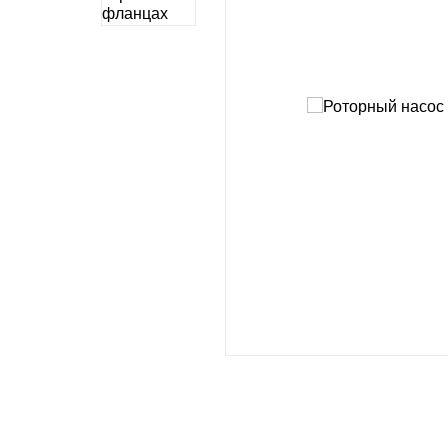
Импел
Морские товары
Роторн
Промышленная
Мембра
автоматика
Кулачк
Фильтры для воды
Вихре
Шесте
Аксесс
PROC
Микро-
Роторн
Шесте