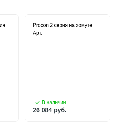
сия
Procon 2 серия на хомуте
Procon
Арт.
Арт.
В наличии
В 
26 084 руб.
29 11
В наличии
В 
26 084 руб.
29 11