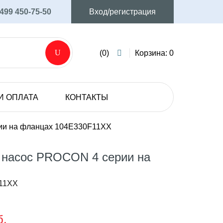
 499 450-75-50
Вход/регистрация
(0)
Корзина: 0
И ОПЛАТА
КОНТАКТЫ
AVIJET
Аксессуары и запасные части
ии на фланцах 104E330F11XX
Мембранные электрические насосы
 насос PROCON 4 серии на
SHURFLO
Мембранные электрические насосы
F11XX
б.