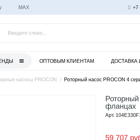
у
MAX
+7
ЕНДЫ
ОПТОВЫМ КЛИЕНТАМ
ДОСТАВКА 
ET
ULKA
нные электрические насосы
Вибрационные насосы
торные насосы PROCON
Роторный насос PROCON 4 сер
анные пневматические
Аксессуары и запасные части
ы
Роторный
Соленоидные насосы
 с магнитной муфтой
фланцах
CEME
уары и запасные части
Арт. 104E330
Соленоидные насосы
ные насосы
Вихревые насосы
59 707 ру
CO