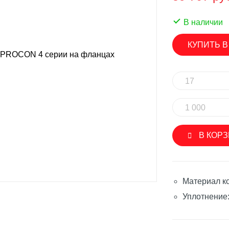
SINGFLO
лерные насосы
В наличии
Импеллерные насосы
ые насосы
КУПИТЬ В
Мембранные электрические н
нные электрические насосы
Насосы с магнитной муфтой
овые насосы
17
Погружные насосы
вые насосы
Шестеренчатые насосы
1 000
ренчатые насосы
Аксессуары и запасные части
уары и запасные части
В КОР
SEAFLO
ON
Мембранные электрические н
роторные насосы
Материал ко
Погружные насосы
ые насосы
Уплотнение:
Шестеренчатые насосы
ренчатые насосы
Аксессуары и запасные части