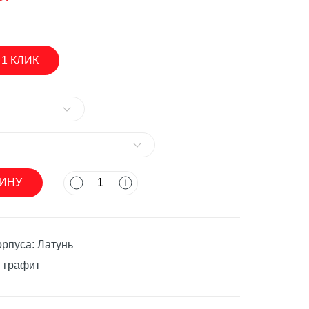
 1 КЛИК
асосы
ЗИНУ
асосы
рпуса: Латунь
 графит