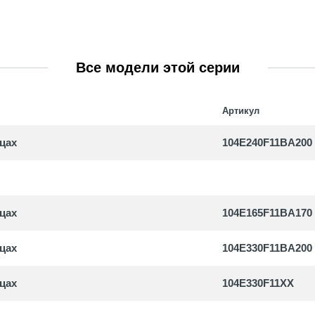
 с магнитной муфтой
уары и запасные части
Все модели этой серии
ные насосы
Артикул
уары и запасные части
цах
104E240F11BA200
цах
104E165F11BA170
цах
104E330F11BA200
цах
104E330F11XX